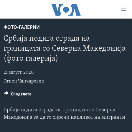
Линкови
за
пристапност
ФОТО-ГАЛЕРИИ
ДОМА
Премини
Србија подига ограда на
на
РУБРИКИ
границата со Северна Македонија
главната
ФОТОГАЛЕРИИ
САД
содржина
(фото галерија)
Премини
ДОКУМЕНТАРЦИ
МАКЕДОНИЈА
до
21 август, 2020
АРХИВИРАНА ПРОГРАМА
СВЕТ
страната
Огнен Чанчаревиќ
ЗА НАС
за
ЕКОНОМИЈА
NEWSFLASH - АРХИВА
навигација
Споделете
ПОЛИТИКА
ВЕСТИ ОД САД ВО МИНУТА - АРХИВА
Пребарувај
Learning English
ЗДРАВЈЕ
ИЗБОРИ ВО САД 2020 - АРХИВА
Србија подига ограда на границата со Северна
НАКУСО...
НАУКА
Македонија за да го спречи напливот на мигранти
УМЕТНОСТ И ЗАБАВА