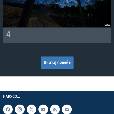
4
Вчитај повеќе
НАКУСО...