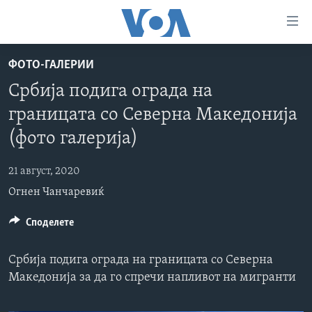
Линкови
за
пристапност
ФОТО-ГАЛЕРИИ
ДОМА
Премини
Србија подига ограда на
на
РУБРИКИ
границата со Северна Македонија
главната
ФОТОГАЛЕРИИ
САД
содржина
(фото галерија)
Премини
ДОКУМЕНТАРЦИ
МАКЕДОНИЈА
до
21 август, 2020
АРХИВИРАНА ПРОГРАМА
СВЕТ
страната
Огнен Чанчаревиќ
ЗА НАС
за
ЕКОНОМИЈА
NEWSFLASH - АРХИВА
навигација
Споделете
ПОЛИТИКА
ВЕСТИ ОД САД ВО МИНУТА - АРХИВА
Пребарувај
Learning English
ЗДРАВЈЕ
ИЗБОРИ ВО САД 2020 - АРХИВА
Србија подига ограда на границата со Северна
НАКУСО...
НАУКА
Македонија за да го спречи напливот на мигранти
УМЕТНОСТ И ЗАБАВА