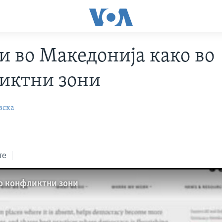
и во Македонија како во
иктни зони
вска
те
во конфликтни зони