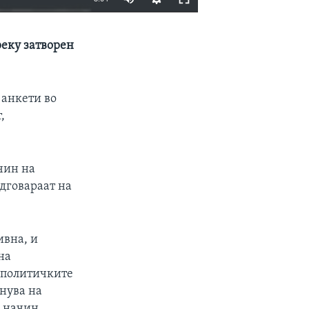
EMBED
SHARE
реку затворен
 анкети во
,
.
чин на
одговараат на
ивна, и
на
 политичките
лнува на
ј начин