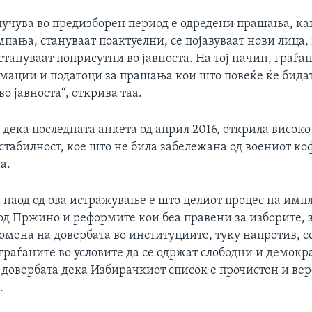
лучува во предизборен период е одредени прашања, ка
пања, стануваат поактуелни, се појавуваат нови лица,
тануваат поприсутни во јавноста. На тој начин, граѓа
мации и податоци за прашања кои што повеќе ќе бидат
о јавноста“, открива таа.
дека последната анкета од април 2016, открила високо
табилност, кое што не била забележана од воениот ко
а.
н наод од ова истражување е што целиот процес на имп
од Пржино и реформите кои беа правени за изборите, 
омена на довербата во институциите, туку напротив, 
граѓаните во условите да се одржат слободни и демокр
 довербата дека Избирачкиот список е прочистен и вер
.