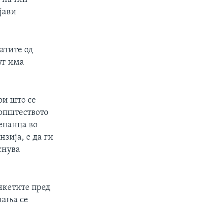
јави
татите од
уг има
ои што се
 општеството
епанца во
нзија, е да ги
снува
нкетите пред
шања се