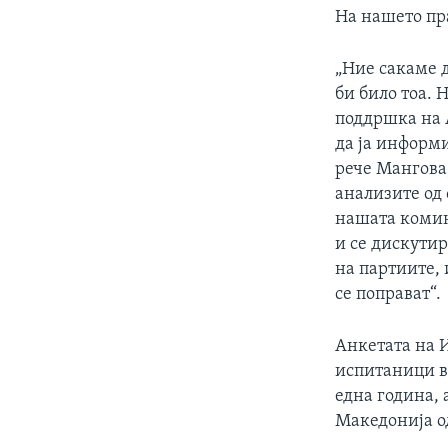
На нашето пр
„Ние сакаме 
би било тоа.
поддршка на 
да ја информи
рече Мангова
анализите од
нашата комину
и се дискутир
на партиите, 
се поправат“.
Анкетата на И
испитаници в
една година, 
Македонија од