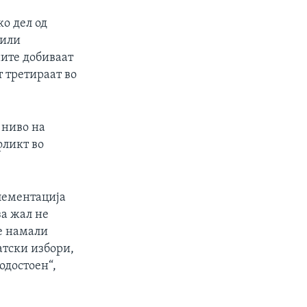
ко дел од
 или
ните добиваат
 третираат во
 ниво на
фликт во
лементација
за жал не
се намали
атски избори,
одостоен“,