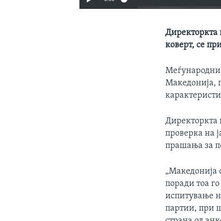
Директоркта 
коверт, се п
Меѓународнио
Македонија, 
карактеристи
Директоркта 
проверка на ј
прашања за п
„Македонија с
поради тоа го
испитување н
партии, при ш
страна од анк