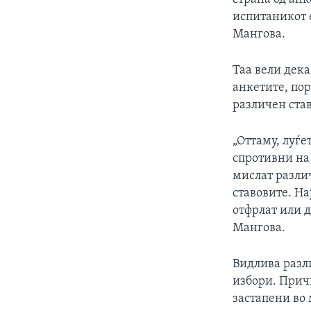
испитаникот е
Мангова.
Таа вели дека
анкетите, пор
различен став
„Оттаму, луѓе
спротивни на 
мислат разли
ставовите. На
отфрлат или д
Мангова.
Видлива разл
избори. Прич
застапени во