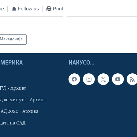
те
Follow us
Print
Македонија
 АМЕРИКА
НАКУСО...
TV) - Архива
Д во минута - Архива
САД 2020 - Архива
дата на САД