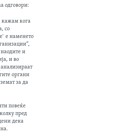
а одговори:
а кажам кога
, со
е` е наменето
рганизации“,
 наодите и
ја, и во
е анализираат
угите органи
земат за да
нти повеќе
тколку пред
едени дека
ина.