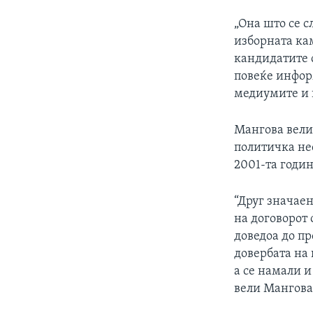
„Она што се с
изборната кам
кандидатите с
повеќе инфор
медиумите и в
Мангова вели 
политичка нес
2001-та годин
“Друг значае
на договорот 
доведоа до пр
довербата на 
а се намали и
вели Мангова