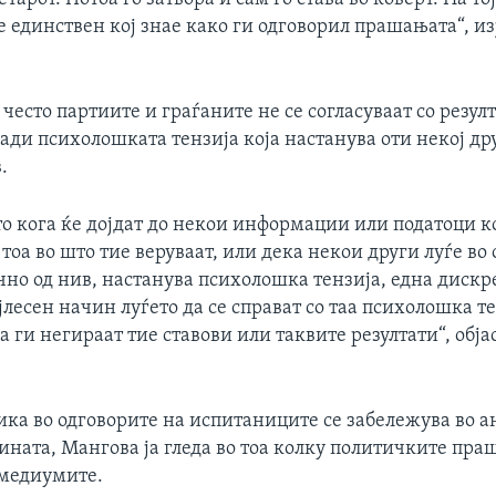
 единствен кој знае како ги одговорил прашањата“, из
 често партиите и граѓаните не се согласуваат со резул
ади психолошката тензија која настанува оти некој др
.
то кога ќе дојдат до некои информации или податоци к
тоа во што тие веруваат, или дека некои други луѓе во
чно од нив, настанува психолошка тензија, една дискр
јлесен начин луѓето да се справат со таа психолошка те
а ги негираат тие ставови или таквите резултати“, обја
ика во одговорите на испитаниците се забележува во а
ината, Мангова ја гледа во тоа колку политичките пра
 медиумите.