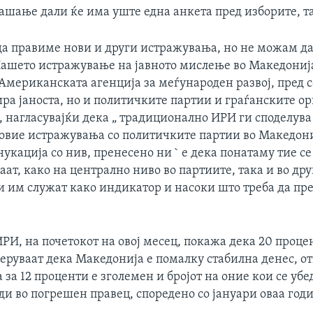
ашање дали ќе има уште една анкета пред изборите, та
да правиме нови и други истражувања, но не можам д
 Нашето истражување на јавното мислење во Македонија
Американската агенција за меѓународен развој, пред с
ра јаноста, но и политичките партии и граѓанските о
, нагласувајќи дека „ традиционално ИРИ ги споделува
 овие истражувања со политичките партии во Македони
кација со нив, пренесено ни ` е дека понатаму тие с
аат, како на централно ниво во партиите, така и во др
и им служат како индикатор и насоки што треба да пре
РИ, на почетокот на овој месец, покажа дека 20 проце
еруваат дека Македонија е помалку стабилна денес, о
а за 12 проценти е зголемен и бројот на оние кои се уб
и во погрешен правец, споредено со јануари оваа год