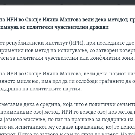
на ИРИ во Скопје Илина Мангова вели дека методот, п
риемнува во политички чувствителни држави
т републикански институт (ИРИ), при последните две
применил нов метод на испитување, со затворен коверт
чен за политички чувствителни или конфликтни зони
на ИРИ во Скопје Илина Мангова, вели дека новиот на
авното мислење, има цел да ги ослободи граѓаните да 
оддршка на политичките партии.
метавме дека е средина, која што е политички сензит
 применивме овој метод. ИРИ го воведе овој нов метод 
а јавното мислење, по пат на прашања за поддршка на
то на испитаникот му се дава прашалник, кој го попо
етарот. Потоа го затвора и сам го става во коверт. На то