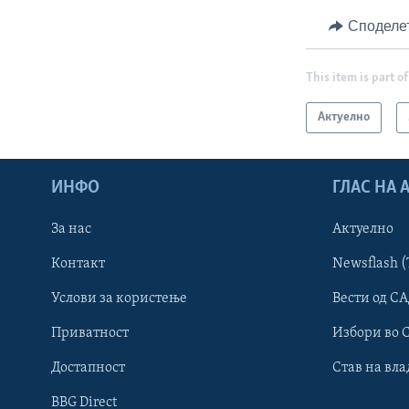
Споделе
This item is part of
Актуелно
ИНФО
ГЛАС НА
За нас
Актуелно
Контакт
Newsflash (
Learning English
Услови за користење
Вести од СА
Приватност
Избори во 
НАКУСО...
Достапност
Став на вла
BBG Direct