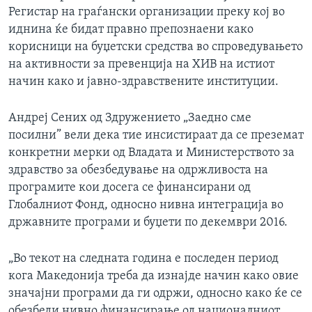
Регистар на граѓански организации преку кој во
иднина ќе бидат правно препознаени како
корисници на буџетски средства во спроведувањето
на активности за превенција на ХИВ на истиот
начин како и јавно-здравствените институции.
Андреј Сених од Здружението „Заедно сме
посилни” вели дека тие инсистираат да се преземат
конкретни мерки од Владата и Министерството за
здравство за обезбедување на одржливоста на
програмите кои досега се финансирани од
Глобалниот Фонд, односно нивна интеграција во
државните програми и буџети по декември 2016.
„Во текот на следната година е последен период
кога Македонија треба да изнајде начин како овие
значајни програми да ги одржи, односно како ќе се
обезбеди нивно финансирање од националниот