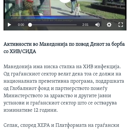
ИНТЕРВЈУА
Јазици
0:00
2:01
Активности во Македонија по повод Денот за борба
со ХИВ/СИДА
Македонија има ниска стапка на ХИВ инфекција.
Од граѓанскиот сектор велат дека тоа се должи на
националната превентивна програма, поддршката
од Глобалниот фонд и партнерството помеѓу
Министерството за здравство и другите јавни
установи и граѓанскиот сектор што се остварува
изминативе 12 години.
Сепак, според ХЕРА и Платформата на граѓански