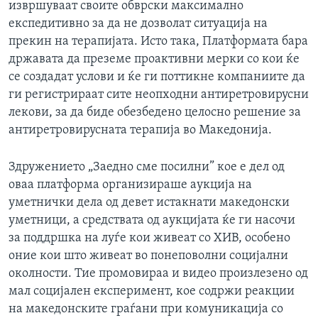
извршуваат своите обврски максимално
експедитивно за да не дозволат ситуација на
прекин на терапијата. Исто така, Платформата бара
државата да преземе проактивни мерки со кои ќе
се создадат услови и ќе ги поттикне компаниите да
ги регистрираат сите неопходни антиретровирусни
лекови, за да биде обезбедено целосно решение за
антиретровирусната терапија во Македонија.
Здружението „Заедно сме посилни” кое е дел од
оваа платформа организираше аукција на
уметнички дела од девет истакнати македонски
уметници, а средствата од аукцијата ќе ги насочи
за поддршка на луѓе кои живеат со ХИВ, особено
оние кои што живеат во понеповолни социјални
околности. Тие промовираа и видео произлезено од
мал социјален експеримент, кое содржи реакции
на македонските граѓани при комуникација со