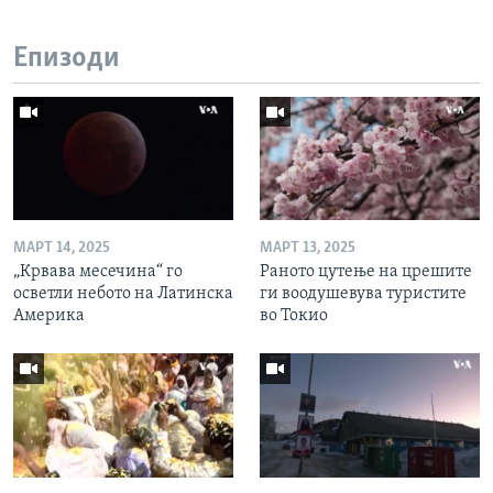
Епизоди
МАРТ 14, 2025
МАРТ 13, 2025
„Крвава месечина“ го
Раното цутење на црешите
осветли небото на Латинска
ги воодушевува туристите
Америка
во Токио