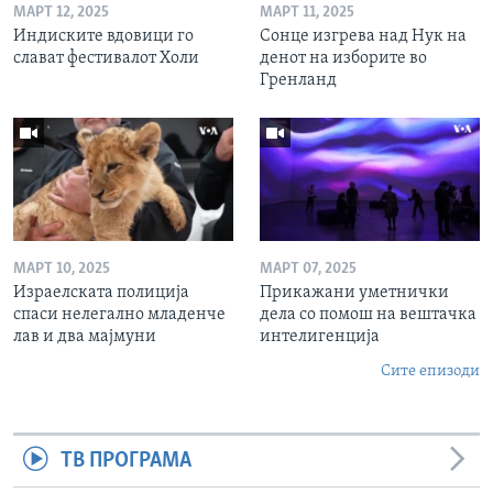
МАРТ 12, 2025
МАРТ 11, 2025
Индиските вдовици го
Сонце изгрева над Нук на
слават фестивалот Холи
денот на изборите во
Гренланд
МАРТ 10, 2025
МАРТ 07, 2025
Израелската полиција
Прикажани уметнички
спаси нелегално младенче
дела со помош на вештачка
лав и два мајмуни
интелигенција
Сите епизоди
ТВ ПРОГРАМА