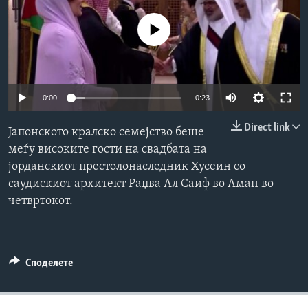
ИНТЕРВЈУА
Јазици
No media source currently available
0:00
0:23
Direct link
Јапонското кралско семејство беше
меѓу високите гости на свадбата на
јорданскиот престолонаследник Хусеин со
саудискиот архитект Раџва Ал Саиф во Аман во
четвртокот.
Споделете