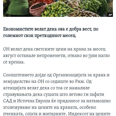
ИНТЕРВЈУА
Јазици
Економистите велат дека ова е добра вест, по
големиот скок претходниот месец.
ОН велат дека светските цени на храна за месец
август останале непроменети, откако во јули нагло
се кренаа.
Соопштението дојде од Организацијата за храна и
земјоделство на ОН со седиште во Рим. Од
агенцијата велат дека со тоа се намалиле
стравувањата дека сушата што летово ги зафати
САД и Источна Европа ќе придонесе за натамошно
зголемување на цените на храната, особено
пченката, сојата и житарките. Индексот на цените