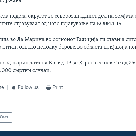
а држава.
ела недела округот во северозападниот дел на земјата 
стите стравуваат од ново појавување на КОВИД-19.
ца во Ла Марина во регионот Галиција ги ставија сит
антин, откако неколку барови во областа пријавија но
о од жариштата на Ковид-19 во Европа со повеќе од 25
8.000 смртни случаи.
те
Follow us
Print
Свет