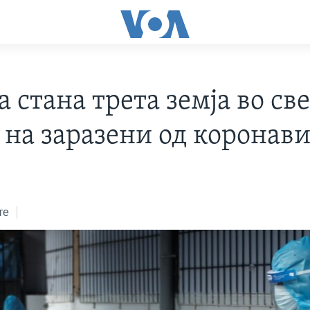
 стана трета земја во св
т на заразени од коронав
те