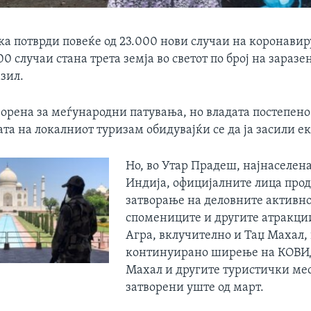
а потврди повеќе од 23.000 нови случаи на коронавиру
0 случаи стана трета земја во светот по број на зараз
зил.
ворена за меѓународни патувања, но владата постепено
а на локалниот туризам обидувајќи се да ја засили е
Но, во Утар Прадеш, најнаселен
Индија, официјалните лица прод
затворање на деловните активно
спомениците и другите атракции
Агра, вклучително и Таџ Махал, 
континуирано ширење на КОВИД
Махал и другите туристички мес
затворени уште од март.