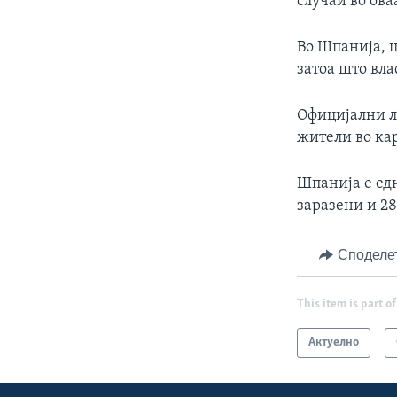
случаи во ова
Во Шпанија, ц
затоа што вла
Официјални ли
жители во кар
Шпанија е едн
заразени и 2
Споделе
This item is part of
Актуелно