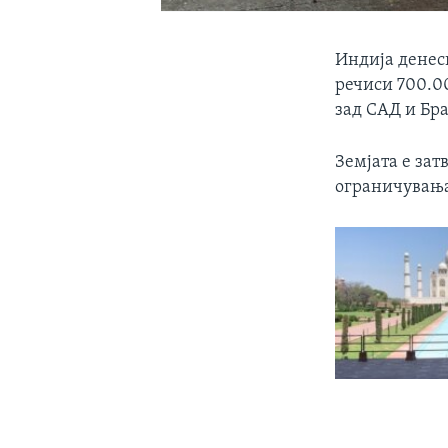
Индија денеск
речиси 700.00
зад САД и Бра
Земјата е зат
ограничувањат