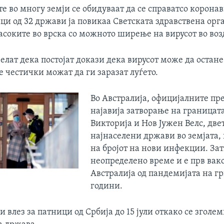
е во многу земји се обидуваат да се справатсо коронав
ци од 32 држави ја повикаа Светската здравствена орг
соките во врска со можното ширење на вирусот во воз
лат дека постојат докази дека вирусот може да остане
 честички можат да ги заразат луѓето.
Во Австралија, официјалните пр
најавија затворање на границат
Викторија и Нов Јужен Велс, две
најнаселени држави во земјата, 
на бројот на нови инфекции. За
неопределено време и е прв вако
Австралија од пандемијата на гр
години.
и влез за патници од Србија до 15 јули откако се зголем