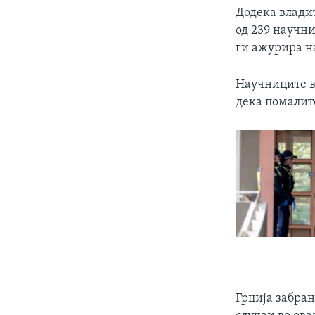
Додека владит
од 239 научни
ги ажурира на
Научниците ве
дека помалите
Грција забран