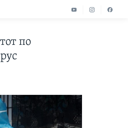
етот по
ирус