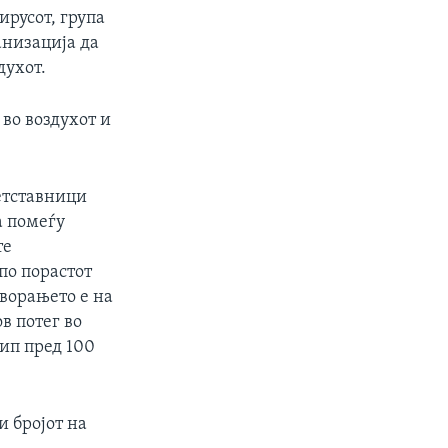
ирусот, група
анизација да
духот.
 во воздухот и
етставници
а помеѓу
те
по порастот
творањето е на
в потег во
ип пред 100
и бројот на