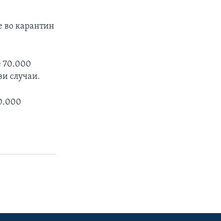
е во карантин
е 70.000
ви случаи.
0.000