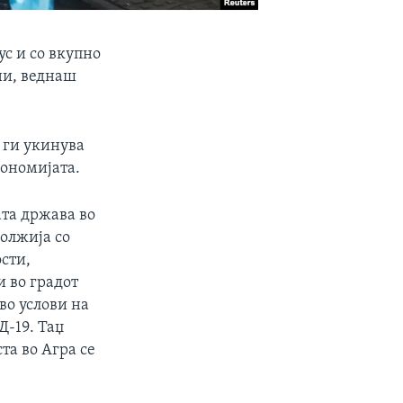
с и со вкупно
ени, веднаш
 ги укинува
кономијата.
ата држава во
олжија со
сти,
 во градот
во услови на
-19. Таџ
та во Агра се