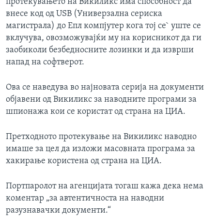
протекувањето на Викиликс има способност да
внесе код од USB (Универзална сериска
магистрала) до Епл компјутер кога тој се` уште се
вклучува, овозможувајќи му на корисникот да ги
заобиколи безбедносните лозинки и да изврши
напад на софтверот.
Ова се наведува во најновата серија на документи
објавени од Викиликс за наводните програми за
шпионажа кои се користат од страна на ЦИА.
Претходното протекување на Викиликс наводно
имаше за цел да изложи масовната програма за
хакирање користена од страна на ЦИА.
Портпаролот на агенцијата тогаш кажа дека нема
коментар „за автентичноста на наводни
разузнавачки документи.“