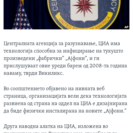
ИНТЕРВЈУА
Јазици
Централната агенција за разузнавање, ЦИА има
технологија способна за инфицирање на тукушто
произведени „фабрички“ „Ајфони“, и ги
прислушуваат овие уреди барем од 2008-та година
наваму, тврди Викиликс.
Во соопштението објавено на нивната веб
страница, организацијата вели дека технологијата
развиена од страна на оддел на ЦИА е дизајнирана
да биде физички инсталирана на новите „Ајфони.“
Друга наводна алатка на ЦИА, изложена во