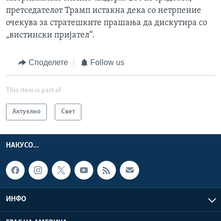
претседателот Трамп истакна дека со нетрпение
очекува за стратешките прашања да дискутира со
„вистински пријател“.
Споделете
Follow us
This item is part of
Актуелно
Свет
НАКУСО...
ИНФО