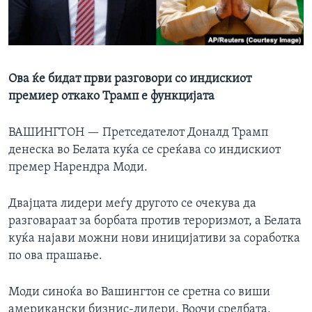
ИНТЕРВЈУА
Јазици
Ова ќе бидат први разговори со индискиот
премиер откако Трамп е функцијата
ВАШИНГТОН —
Претседателот Доналд Трамп
денеска во Белата куќа се среќава со индискиот
премер Нарендра Моди.
Двајцата лидери меѓу другото се очекува да
разговараат за борбата против тероризмот, а Белата
куќа најави можни нови иницијативи за соработка
по ова прашање.
Моди синоќа во Вашингтон се сретна со виши
американски бизнис-лидери. Воочи средбата,