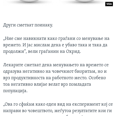
Други сметаат поинаку.
„Ние сме навикнати како граѓани со менување на
времето. И јас мислам дека е убаво така и така да
продолжи“, вели граѓанин на Охрид.
Лекарите сметаат дека менувањето на времето се
одразува негативно на човечкиот биоритам, но и
врз продуктивноста на работното место. Особено
тоа негативно влијае велат врз помладата
популација.
„Ова го сфаќам како еден вид на експеримент кој се
направи во човештвото, меѓутоа резултатите кои ги