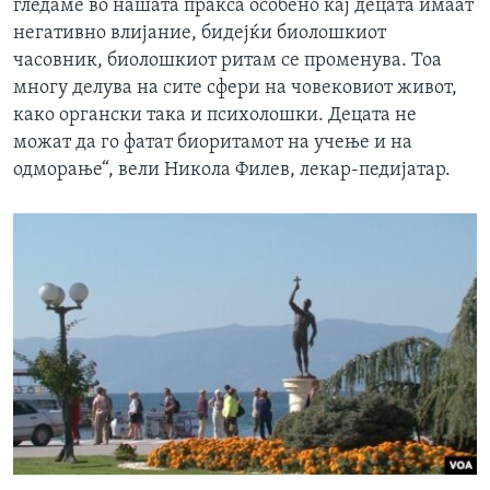
гледаме во нашата пракса особено кај децата имаат
негативно влијание, бидејќи биолошкиот
часовник, биолошкиот ритам се променува. Тоа
многу делува на сите сфери на човековиот живот,
како органски така и психолошки. Децата не
можат да го фатат биоритамот на учење и на
одморање“, вели Никола Филев, лекар-педијатар.