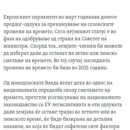
Европскиот парламент во март годинава донесе
предлог-одлука за прекинување на сезонските
промени на времето. Сега нејзиниот статус е во
фаза на одобрување од страна на Советот на
министри. Според тоа, земјите-членки би можеле
да изберат дали да останат на летно или зимско
сметање на времето. Во тој случај последната
промена на времето би била во 2021 година.
Од македонската Влада велат дека во однос на
националната определба околу сметањето на
времето, претстои усогласување на националното
законодавство со ЕУ легислативата и оти одлуката
дали земјава ќе остане трајно во летното или во
зимското време, ќе биде базирана на детални
анализи, во која ќе бидат опфатени сите фактори