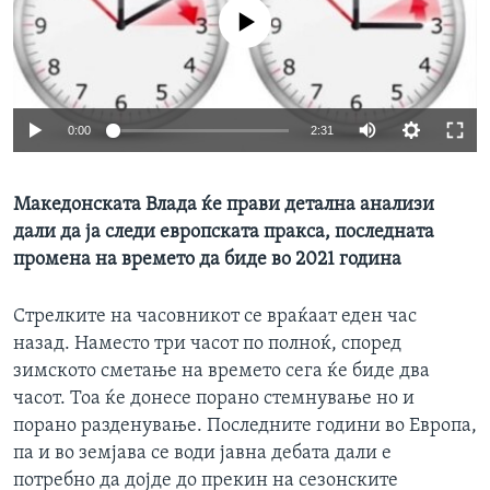
ИНТЕРВЈУА
No media source currently available
Јазици
0:00
2:31
Македонската Влада ќе прави детална анализи
дали да ја следи европската пракса, последната
промена на времето да биде во 2021 година
Стрелките на часовникот се враќаат еден час
назад. Наместо три часот по полноќ, според
зимското сметање на времето сега ќе биде два
часот. Тоа ќе донесе порано стемнување но и
порано разденување. Последните години во Европа,
па и во земјава се води јавна дебата дали е
потребно да дојде до прекин на сезонските