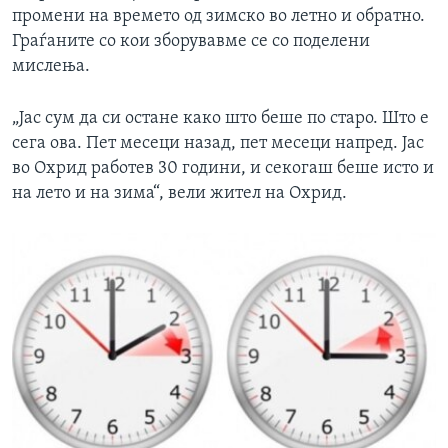
промени на времето од зимско во летно и обратно.
Граѓаните со кои зборувавме се со поделени
мислења.
„Jaс сум да си остане како што беше по старо. Што е
сега ова. Пет месеци назад, пет месеци напред. Jас
во Охрид работев 30 години, и секогаш беше исто и
на лето и на зимa“, вели жител на Охрид.