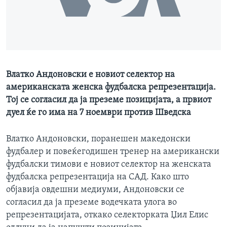
ИНТЕРВЈУА
Јазици
Влатко Андоновски е новиот селектор на
американската женска фудбалска репрезентација.
Тој се согласил да ја преземе позицијата, а првиот
дуел ќе го има на 7 ноември против Шведска
Влатко Андоновски, поранешен македонски
фудбалер и повеќегодишен тренер на американски
фудбалски тимови е новиот селектор на женската
фудбалска репрезентација на САД. Како што
објавија овдешни медиуми, Андоновски се
согласил да ја преземе водечката улога во
репрезентацијата, откако селекторката Џил Елис