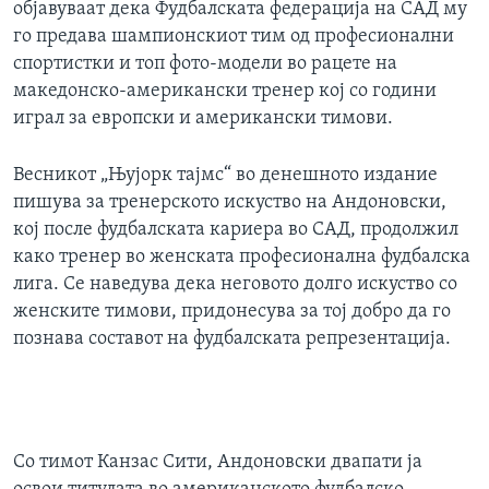
објавуваат дека Фудбалската федерација на САД му
го предава шампионскиот тим од професионални
спортистки и топ фото-модели во рацете на
македонско-американски тренер кој со години
играл за европски и американски тимови.
Весникот „Њујорк тајмс“ во денешното издание
пишува за тренерското искуство на Андоновски,
кој после фудбалската кариера во САД, продолжил
како тренер во женската професионална фудбалска
лига. Се наведува дека неговото долго искуство со
женските тимови, придонесува за тој добро да го
познава составот на фудбалската репрезентација.
Со тимот Канзас Сити, Андоновски двапати ја