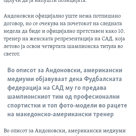
одлучи да ја напушти позицијата.
Андоновски официјално уште нема потпишано
договор, но се очекува на почетокот на следната
недела да биде и официјално претставен како 10.
тренер на женската репрезентација на САД. која
летово ја освои четвртата шампионска титула во
светот.
Во описот за Андоновски, американски
медиуми објавуваат дека Фудбалската
федерација на САД му го предава
шампионскиот тим од професионални
спортистки и топ фото-модели во рацете
на македонско-американски тренер
Во описот за Андоновски, американски медиуми