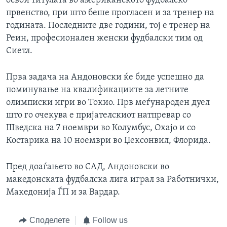
освои титулата во американското фудбалско
првенство, при што беше прогласен и за тренер на
годината. Последните две години, тој е тренер на
Реин, професионален женски фудбалски тим од
Сиетл.
Прва задача на Андоновски ќе биде успешно да
поминување на квалификациите за летните
олимписки игри во Токио. Прв меѓународен дуел
што го очекува е пријателскиот натпревар со
Шведска на 7 ноември во Колумбус, Охајо и со
Костарика на 10 ноември во Џексонвил, Флорида.
Пред доаѓањето во САД, Андоновски во
македонската фудбалска лига играл за Работнички,
Македонија ЃП и за Вардар.
Споделете
Follow us