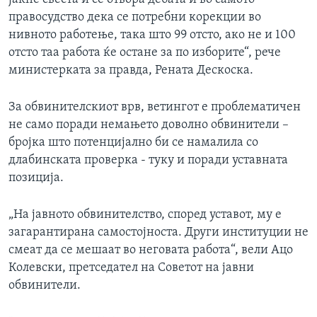
правосудство дека се потребни корекции во
нивното работење, така што 99 отсто, ако не и 100
отсто таа работа ќе остане за по изборите“, рече
министерката за правда, Рената Дескоска.
За обвинителскиот врв, ветингот е проблематичен
не само поради немањето доволно обвинители –
бројка што потенцијално би се намалила со
длабинската проверка - туку и поради уставната
позиција.
„На јавното обвинителство, според уставот, му е
загарантирана самостојноста. Други институции не
смеат да се мешаат во неговата работа“, вели Ацо
Колевски, претседател на Советот на јавни
обвинители.