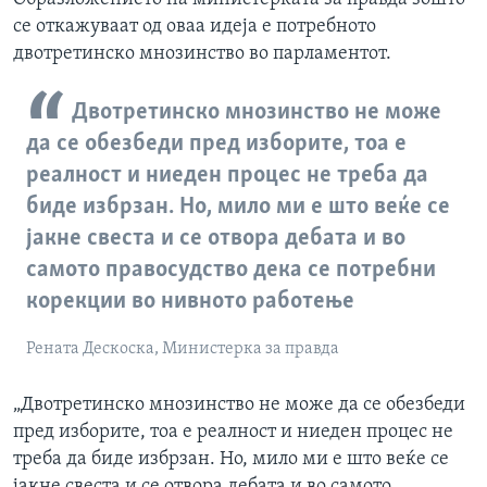
се откажуваат од оваа идеја е потребното
двотретинско мнозинство во парламентот.
Двотретинско мнозинство не може
да се обезбеди пред изборите, тоа е
реалност и ниеден процес не треба да
биде избрзан. Но, мило ми е што веќе се
јакне свеста и се отвора дебата и во
самото правосудство дека се потребни
корекции во нивното работење
Рената Дескоска, Министерка за правда
„Двотретинско мнозинство не може да се обезбеди
пред изборите, тоа е реалност и ниеден процес не
треба да биде избрзан. Но, мило ми е што веќе се
јакне свеста и се отвора дебата и во самото