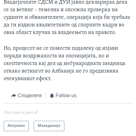
Владејачките СДСМ и ДУИ јавно декларираа дека
се за ветинг – темелна и опсежна проверка на
судиите и обвинителите, операција која би требала
да ги издвои квалитетните од спорните кадри во
оваа област клучна за владеењето на правото.
Но, процесот не се помести подалеку од изјави
поради воздржаноста на опозицијата, но и
скептичноста кај дел од меѓународната заедница
откако ветингот во Албанија не го предизвика
очекуваниот ефект.
Споделете
Follow us
This item is part of
Актуелно
Македонија