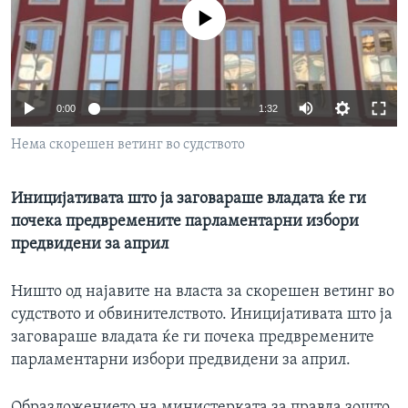
ИНТЕРВЈУА
No media source currently available
Јазици
0:00
1:32
Нема скорешен ветинг во судството
Иницијативата што ја заговараше владата ќе ги
почека предвремените парламентарни избори
предвидени за април
Ништо од најавите на власта за скорешен ветинг во
судството и обвинителството. Иницијативата што ја
заговараше владата ќе ги почека предвремените
парламентарни избори предвидени за април.
Образложението на министерката за правда зошто