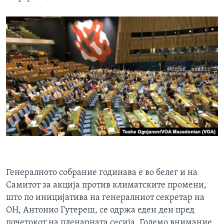
Генералното собрание годинава е во белег и на
Самитот за акција против климатските промени,
што по иницијатива на генералниот секретар на
ОН, Антонио Гутереш, се одржа еден ден пред
почетокот на пленарната сесија. Големо внимание