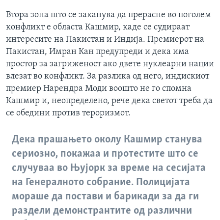
Втора зона што се заканува да прерасне во поголем
конфликт е областа Кашмир, каде се судираат
интересите на Пакистан и Индија. Премиерот на
Пакистан, Имран Кан предупреди и дека има
простор за загриженост ако двете нуклеарни нации
влезат во конфликт. За разлика од него, индискиот
премиер Нарендра Моди воошто не го спомна
Кашмир и, неопределено, рече дека светот треба да
се обедини против тероризмот.
Дека прашањето околу Кашмир станува
сериозно, покажаа и протестите што се
случуваа во Њујорк за време на сесијата
на Генералното собрание. Полицијата
мораше да постави и барикади за да ги
раздели демонстрантите од различни