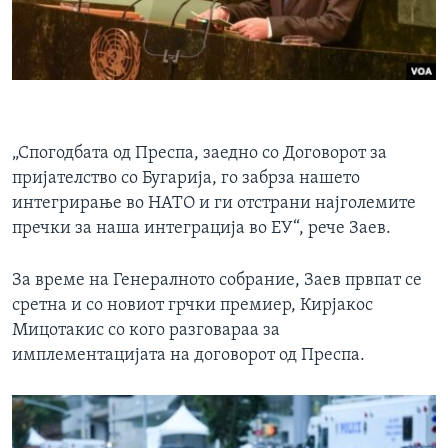
„Спогодбата од Преспа, заедно со Договорот за
пријателство со Бугарија, го забрза нашето
интегрирање во НАТО и ги отстрани најголемите
пречки за наша интеграција во ЕУ“, рече Заев.
За време на Генералното собрание, Заев првпат се
сретна и со новиот грчки премиер, Кирјакос
Мицотакис со кого разговараа за
имплементацијата на договорот од Преспа.