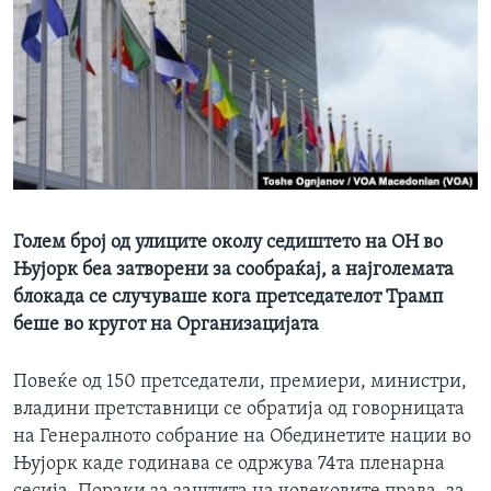
ИНТЕРВЈУА
Јазици
Голем број од улиците околу седиштето на ОН во
Њујорк беа затворени за сообраќај, а најголемата
блокада се случуваше кога претседателот Трамп
беше во кругот на Организацијата
Повеќе од 150 претседатели, премиери, министри,
владини претставници се обратија од говорницата
на Генералното собрание на Обединетите нации во
Њујорк каде годинава се одржува 74та пленарна