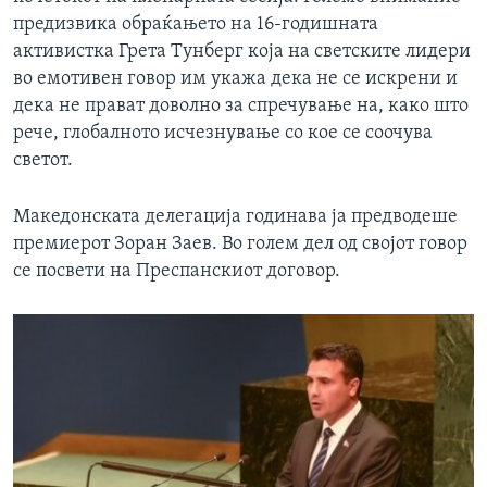
предизвика обраќањето на 16-годишната
активистка Грета Тунберг која на светските лидери
во емотивен говор им укажа дека не се искрени и
дека не прават доволно за спречување на, како што
рече, глобалното исчезнување со кое се соочува
светот.
Македонската делегација годинава ја предводеше
премиерот Зоран Заев. Во голем дел од својот говор
се посвети на Преспанскиот договор.