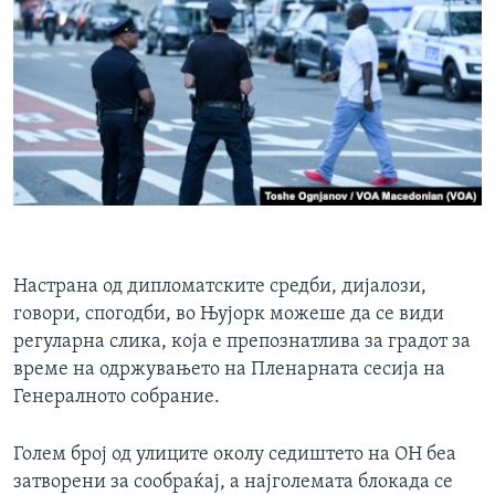
Настрана од дипломатските средби, дијалози,
говори, спогодби, во Њујорк можеше да се види
регуларна слика, која е препознатлива за градот за
време на одржувањето на Пленарната сесија на
Генералното собрание.
Голем број од улиците околу седиштето на ОН беа
затворени за сообраќај, а најголемата блокада се