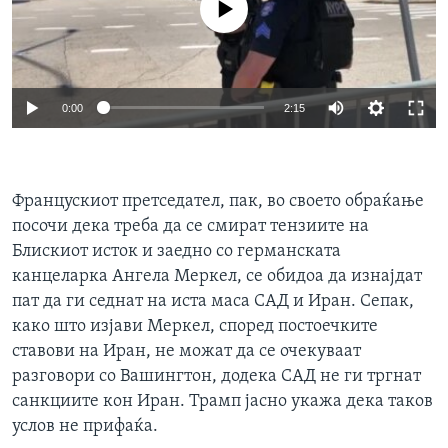
0:00
2:15
Францускиот претседател, пак, во своето обраќање
посочи дека треба да се смират тензиите на
Блискиот исток и заедно со германската
канцеларка Ангела Меркел, се обидоа да изнајдат
пат да ги седнат на иста маса САД и Иран. Сепак,
како што изјави Меркел, според постоечките
ставови на Иран, не можат да се очекуваат
разговори со Вашингтон, додека САД не ги тргнат
санкциите кон Иран. Трамп јасно укажа дека таков
услов не прифаќа.