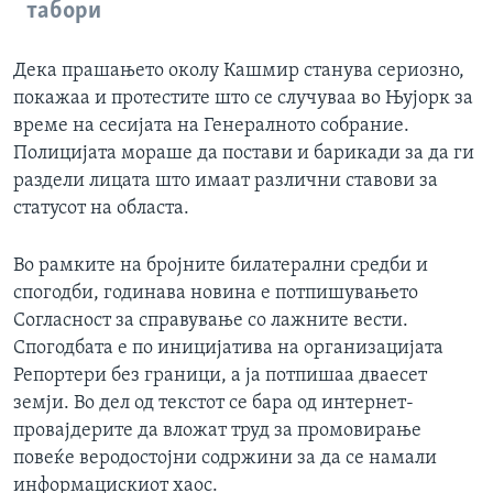
табори
Дека прашањето околу Кашмир станува сериозно,
покажаа и протестите што се случуваа во Њујорк за
време на сесијата на Генералното собрание.
Полицијата мораше да постави и барикади за да ги
раздели лицата што имаат различни ставови за
статусот на областа.
Во рамките на бројните билатерални средби и
спогодби, годинава новина е потпишувањето
Согласност за справување со лажните вести.
Спогодбата е по иницијатива на организацијата
Репортери без граници, а ја потпишаа дваесет
земји. Во дел од текстот се бара од интернет-
провајдерите да вложат труд за промовирање
повеќе веродостојни содржини за да се намали
информацискиот хаос.