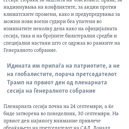
сесија. Пораки за заштита на човековите права, за
надминувања на конфликтите, за акции против
климатските промени, како и предупредувања за
можни нови воени судири беа упатени во
изминатите неколку дена како на официјалната
сесија, така и на бројните билатерални средби и
специјални настани што се одржаа во рамките на
Генералното собрание.
Идината им припаѓа на патриотите, а не
на глобалистите, порача претседателот
Трамп на првиот ден од пленарната
сесија на Генералното собрание
Пленарната сесија почна на 24 септември, а ќе
биде затворена во понеделник, 30 септември. На
првиот ден најмногу внимание привлече
обраќањето на претседателот на САД, Доналд