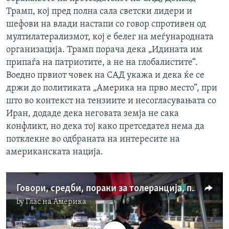
Трамп, кој пред полна сала светски лидери и
шефови на влади настапи со говор спротивен од
мултилатерализмот, кој е белег на меѓународната
организација. Трамп порача дека „Идината им
припаѓа на патриотите, а не на глобалистите“.
Воедно првиот човек на САД укажа и дека ќе се
држи до политиката „Америка на прво место“, при
што во контекст на тензиите и несогласувањата со
Иран, додаде дека неговата земја не сака
конфликт, но дека тој како претседател нема да
потклекне во одбраната на интересите на
американската нација.
Говори, средби, пораки за толеранција, протести, полиција - како е во Њујорк за време на сесијата на Генералното собрание на ОН
by
Глас на Америка
No media source currently available