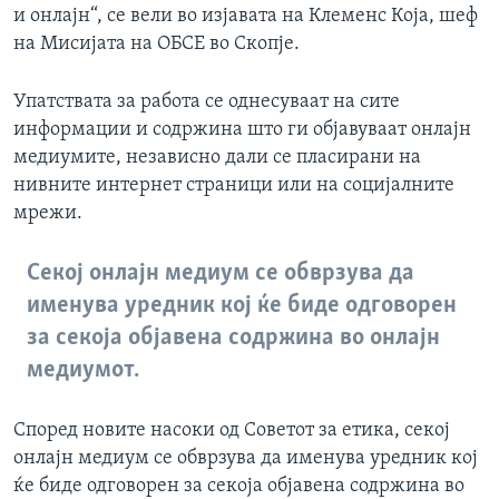
и онлајн“, се вели во изјавата на Клеменс Која, шеф
на Мисијата на ОБСЕ во Скопје.
Упатствата за работа се однесуваат на сите
информации и содржина што ги објавуваат онлајн
медиумите, независно дали се пласирани на
нивните интернет страници или на социјалните
мрежи.
Секој онлајн медиум се обврзува да
именува уредник кој ќе биде одговорен
за секоја објавена содржина во онлајн
медиумот.
Според новите насоки од Советот за етика, секој
онлајн медиум се обврзува да именува уредник кој
ќе биде одговорен за секоја објавена содржина во