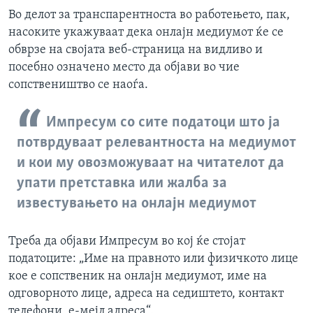
Во делот за транспарентноста во работењето, пак,
насоките укажуваат дека онлајн медиумот ќе се
обврзе на својата веб-страница на видливо и
посебно означено место да објави во чие
сопствеништво се наоѓа.
Импресум со сите податоци што ја
потврдуваат релевантноста на медиумот
и кои му овозможуваат на читателот да
упати претставка или жалба за
известувањето на онлајн медиумот
Треба да објави Импресум во кој ќе стојат
податоците: „Име на правното или физичкото лице
кое е сопственик на онлајн медиумот, име на
одговорното лице, адреса на седиштето, контакт
телефони, е-мејл адреса“.