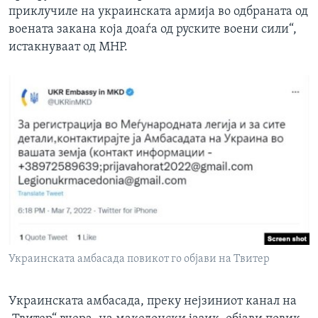
приклучиле на украинската армија во одбраната од
воената закана која доаѓа од руските воени сили“,
истакнуваат од МНР.
Украинската амбасада повикот го објави на Твитер
Украинската амбасада, преку нејзиниот канал на