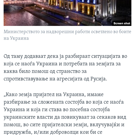
Министерството за надворешни работи осветлено во боите
на Украина
Од таму додаваат дека ја разбираат ситуацијата во
која се наоѓа Украина и потребата на земјата за
каква било помош од странство за
спротивставување на агресијата од Русија.
„Како земја пријател на Украина, имаме
разбирање за сложената состојба во која се наоѓа
Украина и која ги става во посебна состојба
украинските власти да повикуваат за секаков вид
помош, во сите пријателски земји, вклучувајќи и
придружба, и/или доброволци кои би се