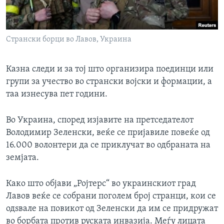
Странски борци во Лавов, Украина
Казна следи и за тој што организира поединци или
групи за учество во странски војски и формации, а
таа изнесува пет години.
Во Украина, според изјавите на претседателот
Володимир Зеленски, веќе се пријавиле повеќе од
16.000 волонтери да се приклучат во одбраната на
земјата.
Како што објави „Ројтерс“ во украинскиот град
Лавов веќе се собрани поголем број странци, кои се
одѕвале на повикот од Зеленски да им се придружат
во борбата против руската инвазија. Меѓу лицата