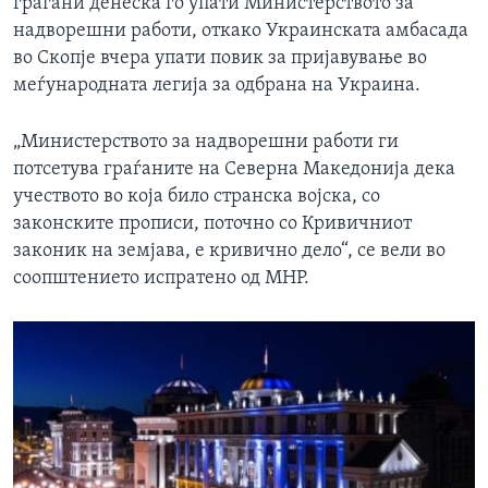
граѓани денеска го упати Министерството за
надворешни работи, откако Украинската амбасада
во Скопје вчера упати повик за пријавување во
меѓународната легија за одбрана на Украина.
„Министерството за надворешни работи ги
потсетува граѓаните на Северна Македонија дека
учеството во која било странска војска, со
законските прописи, поточно со Кривичниот
законик на земјава, е кривично дело“, се вели во
соопштението испратено од МНР.