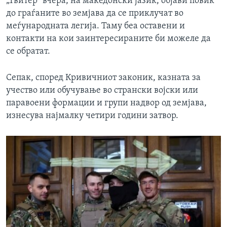
„Твитер“ вчера, на македонски јазик, објави повик
до граѓаните во земјава да се приклучат во
меѓународната легија. Таму беа оставени и
контакти на кои заинтересираните би можеле да
се обратат.
Сепак, според Кривичниот законик, казната за
учество или обучување во странски војски или
паравоени формации и групи надвор од земјава,
изнесува најмалку четири години затвор.