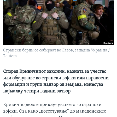
ИНТЕРВЈУА
Јазици
Странски борци се собираат во Лавов, западна Украина /
Reuters
Според Кривичниот законик, казната за учество
или обучување во странски војски или паравоени
формации и групи надвор од земјава, изнесува
најмалку четири години затвор
Кривично дело е приклучувањето во странски
војски. Ова како „потсетување“ до македонските