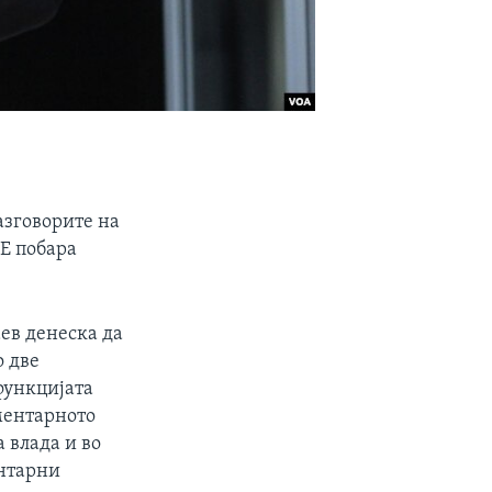
азговорите на
Е побара
ев денеска да
о две
функцијата
ментарното
 влада и во
ентарни