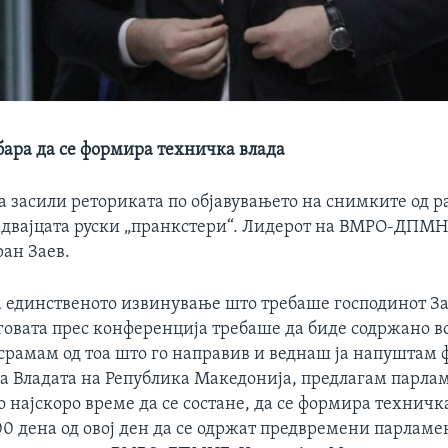
ара да се формира техничка влада
а засили реториката по објавувањето на снимките од р
 двајцата руски „пранкстери“. Лидерот на ВМРО-ДПМН
ран Заев.
 единственото извинување што требаше господинот За
говата прес конференција требаше да биде содржано в
 срамам од тоа што го направив и веднаш ја напуштам 
на Владата на Република Македонија, предлагам парла
 најскоро време да се состане, да се формира техничка
00 дена од овој ден да се одржат предвремени парлам