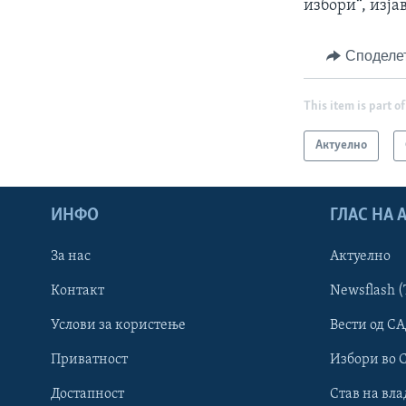
избори“, изј
Споделе
This item is part of
Актуелно
ИНФО
ГЛАС НА
За нас
Актуелно
Контакт
Newsflash (
Learning English
Услови за користење
Вести од СА
Приватност
Избори во 
НАКУСО...
Достапност
Став на вла