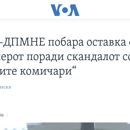
ДПМНЕ побара оставка 
ерот поради скандалот с
ите комичари“
чески
те