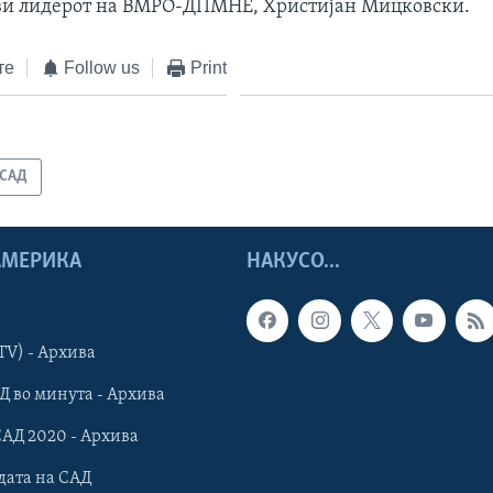
ави лидерот на ВМРО-ДПМНЕ, Христијан Мицковски.
те
Follow us
Print
САД
 АМЕРИКА
НАКУСО...
TV) - Архива
Д во минута - Архива
САД 2020 - Архива
дата на САД