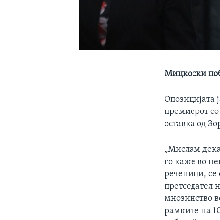
Мицкоски поб
Опозицијата ј
премиерот со
оставка од Зо
„Мислам дека
го каже во не
реченици, се
претседател 
мнозинство во
рамките на 1