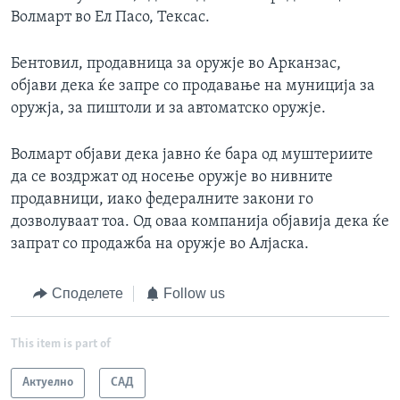
Волмарт во Ел Пасо, Тексас.
Бентовил, продавница за оружје во Арканзас,
објави дека ќе запре со продавање на муниција за
оружја, за пиштоли и за автоматско оружје.
Волмарт објави дека јавно ќе бара од муштериите
да се воздржат од носење оружје во нивните
продавници, иако федералните закони го
дозволуваат тоа. Од оваа компанија објавија дека ќе
запрат со продажба на оружје во Алјаска.
Споделете
Follow us
This item is part of
Актуелно
САД