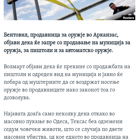
ИНТЕРВЈУА
Јазици
Бентовил, продавница за оружје во Арканзас,
објави дека ќе запре со продавање на муниција за
оружја, за пиштоли и за автоматско оружје.
Волмарт објави дека ќе прекине со продажбата на
пиштоли и одреден вид на муниција и јавно ќе
побара од муштериите да се воздржат носење
оружје во продавниците иако законот тоа го
дозволува.
Најавата доаѓа само неколку дена откако во
масовно пукање во Одеса, Тексас беа одземени
седум човечки животи, што се случија по двете
масовни убиства, од кое едното во продавница на