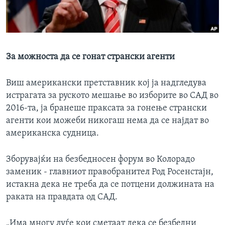
ИНТЕРВЈУА
Јазици
За можноста да се гонат странски агенти
Виш американски претставник кој ја надгледува
истрагата за руското мешање во изборите во САД во
2016-та, ја бранеше праксата за гонење странски
агенти кои можеби никогаш нема да се најдат во
американска судница.
Зборувајќи на безбедносен форум во Колорадо
заменик - главниот правобранител Род Росенстајн,
истакна дека не треба да се потцени должината на
раката на правдата од САД.
„Има многу луѓе кои сметаат дека се безбедни