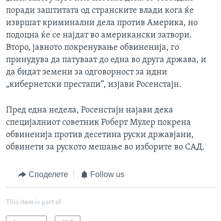
поради заштитата од странските влади кога ќе
извршат криминални дела против Америка, но
подоцна ќе се најдат во американски затвори.
Второ, јавното покренување обвиненија, го
принудува да патуваат до една во друга држава, и
да бидат земени за одговорност за идни
„кибернетски престапи“, изјави Росенстајн.
Пред една недела, Росенстајн најави дека
специјалниот советник Роберт Мулер покрена
обвиненија против десетина руски државјани,
обвинети за руското мешање во изборите во САД.
Споделете
Follow us
This item is part of