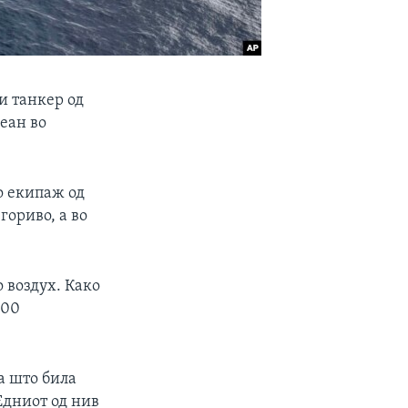
и танкер од
кеан во
о екипаж од
гориво, а во
 воздух. Како
100
а што била
Едниот од нив