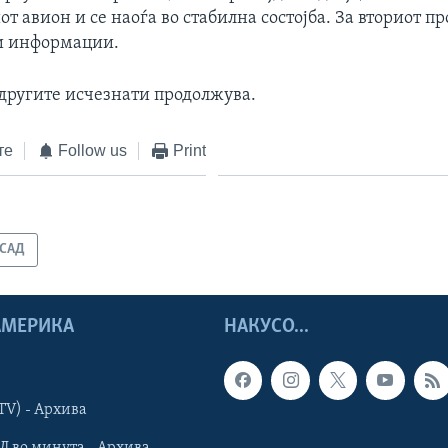
от авион и се наоѓа во стабилна состојба. За вториот п
и информации.
 другите исчезнати продолжува.
те
Follow us
Print
САД
 АМЕРИКА
НАКУСО...
TV) - Архива