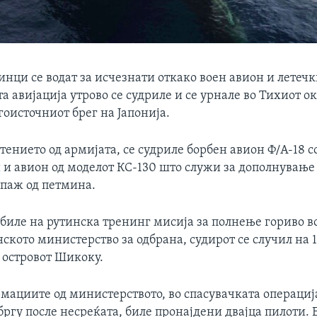
нци се водат за исчезнати откако воен авион и летечк
 авијација утрово се судриле и се урнале во Тихиот о
гоисточниот брег на Јапонија.
ението од армијата, се судриле борбен авион Ф/А-18 с
 и авион од моделот КC-130 што служи за дополнување 
ипаж од петмина.
биле на рутинска тренинг мисија за полнење гориво во
нското министерство за одбрана, судирот се случил на 
 островот Шикоку.
мациите од министерството, во спасувачката операциј
ргу после несреќата, биле пронајдени двајца пилоти. 