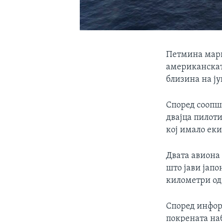
Петмина мари
американската
близина на ју
Според соопшт
двајца пилоти
кој имало ек
Двата авиона 
што јави јапо
километри од
Според инфор
покрената наб