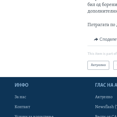
бил од борени
дополнителн
Потрагата по
Споделе
This item is part of
Актуелно
ИНФО
ГЛАС НА
За нас
Актуелно
Контакт
Newsflash (
Learning English