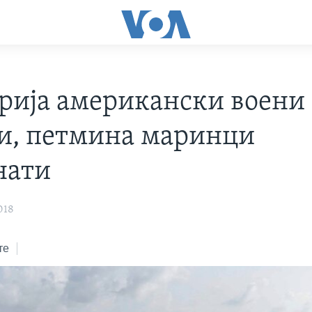
дрија американски воени
и, петмина маринци
нати
018
те