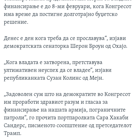
финансирање е до 8-ми февруари, кога Конгресот
има време да постигне долготрајно буџетско
решение.
Денес е ден кога треба да се прославува“, изјави
демократската сенаторка Шерон Броун од Охајо.
„Кога владата е затворена, претставува
ултимативен неуспех да се владее“, изјави
републиканката Сузан Колинс од Мејн.
„Задоволен сум што на демократите во Конгресот
им проработи здравиот разум и гласаа за
финансирање на нашата армија, пограничните
патроли“, го прочита портпаролката Сара Хакаби
Сандерс, писменото соопштение од претседателот
Трамп.