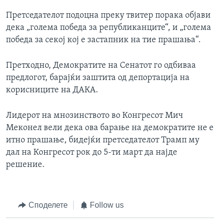
Претседателот подоцна преку твитер порака објави
дека „голема победа за републиканците“, и „голема
победа за секој кој е застапник на тие прашања“.
Претходно, Демократите на Сенатот го одбиваа
предлогот, барајќи заштита од депортација на
корисниците на ДАКА.
Лидерот на мнозинството во Конгресот Мич
Меконел вели дека ова барање на демократите не е
итно прашање, бидејќи претседателот Трамп му
дал на Конгресот рок до 5-ти март да најде
решение.
Споделете
Follow us