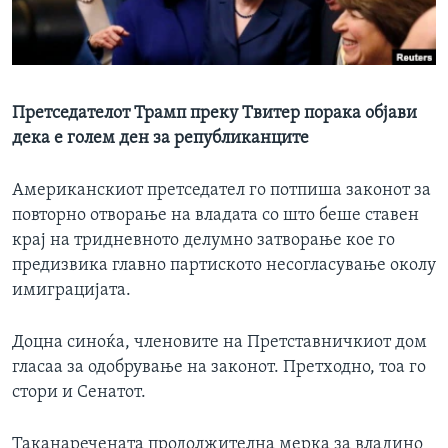
ИНТЕРВЈУА
Јазици
Претседателот Трамп преку Tвитер порака објави
дека е голем ден за републиканците
Американскиот претседател го потпиша законот за
повторно отворање на владата со што беше ставен
крај на тридневното делумно затворање кое го
предизвика главно партиското несогласување околу
имиграцијата.
Доцна синоќа, членовите на Претставничкиот дом
гласаа за одобрување на законот. Претходно, тоа го
стори и Сенатот.
Таканаречената продолжителна мерка за владино