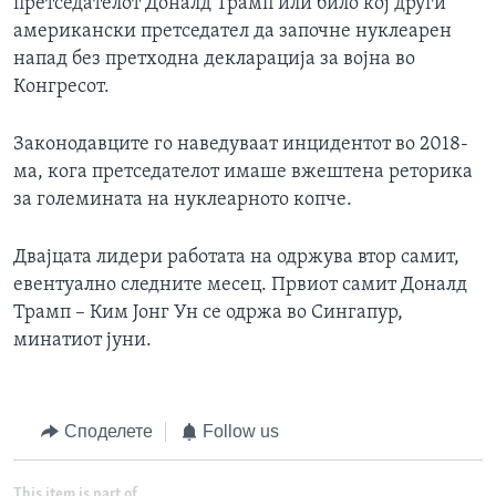
претседателот Доналд Трамп или било кој други
американски претседател да започне нуклеарен
напад без претходна декларација за војна во
Конгресот.
Законодавците го наведуваат инцидентот во 2018-
ма, кога претседателот имаше вжештена реторика
за големината на нуклеарното копче.
Двајцата лидери работата на одржува втор самит,
евентуално следните месец. Првиот самит Доналд
Трамп – Ким Јонг Ун се одржа во Сингапур,
минатиот јуни.
Споделете
Follow us
This item is part of