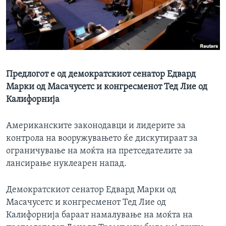
ИНТЕРВЈУА
Јазици
Предлогот е од демократскиот сенатор Едвард
Марки од Масачусетс и конгресменот Тед Лие од
Калифорнија
Американските законодавци и лидерите за
контрола на вооружувањето ќе дискутираат за
ограничување на моќта на претседателите за
лансирање нуклеарен напад.
Демократскиот сенатор Едвард Марки од
Масачусетс и конгресменот Тед Лие од
Калифорнија бараат намалување на моќта на