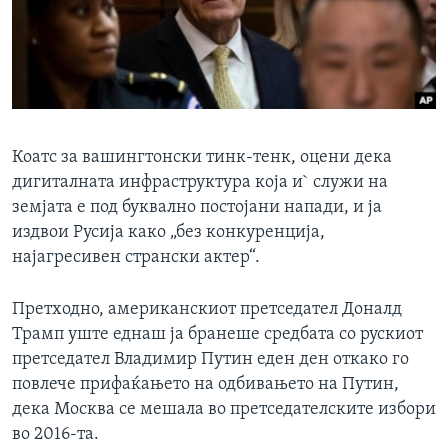
Коатс за вашингтонски тинк-тенк, оцени дека
дигиталната инфраструктура која и` служи на
земјата е под буквално постојани напади, и ја
издвои Русија како „без конкуренција,
најагресивен странски актер“.
Претходно, американскиот претседател Доналд
Трамп уште еднаш ја бранеше средбата со рускиот
претседател Владимир Путин еден ден откако го
повлече прифаќањето на одбивањето на Путин,
дека Москва се мешала во претседателските избори
во 2016-та.