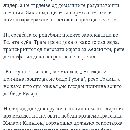
лидер, а не тврдење од домашните разузнавачки
агенции. Законодавците ги нарекоа неговите
коментира срамни за неговото претседателство.
На средбата со републиканските законодавци во
Белата куќа, Трамп рече дека откако го разгледал
транскриптот од неговата изјава за Хелсинки, рече
дека сфатил дека погрешно се изразил.
„Во клучната изјава, јас мислев, „ Не гледам
причина, зошто да не биде Русија“, рече Трамп, а
не како што сум кажал „не гледам причина зошто
да биде Русија“.
Но, тој додаде дека руските акции немаат влијание
врз исходот на неговата победа врз демократската
Хилари Клинтон, поранешна државна секретарка