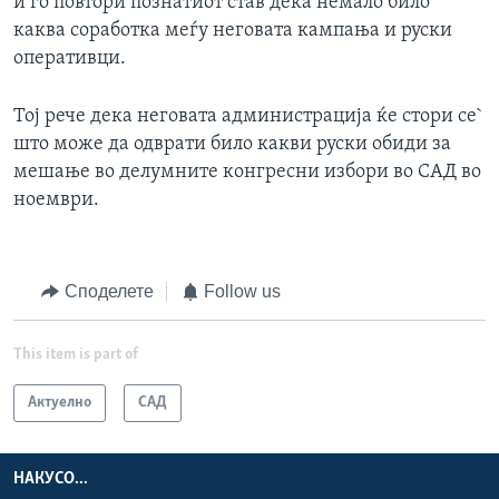
и го повтори познатиот став дека немало било
каква соработка меѓу неговата кампања и руски
оперативци.
Тој рече дека неговата администрација ќе стори се`
што може да одврати било какви руски обиди за
мешање во делумните конгресни избори во САД во
ноември.
Споделете
Follow us
This item is part of
Актуелно
САД
НАКУСО...