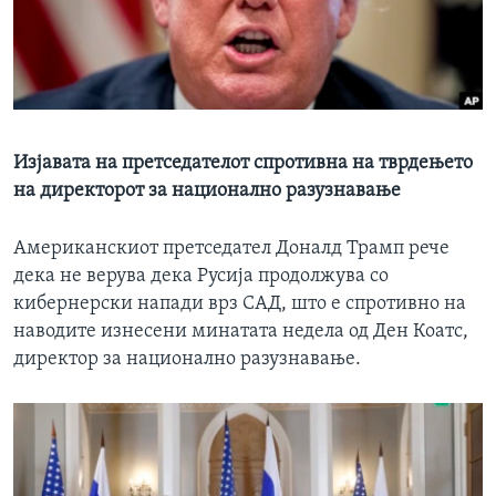
ИНТЕРВЈУА
Јазици
Изјавата на претседателот спротивна на тврдењето
на директорот за национално разузнавање
Американскиот претседател Доналд Трамп рече
дека не верува дека Русија продолжува со
кибернерски напади врз САД, што е спротивно на
наводите изнесени минатата недела од Ден Коатс,
директор за национално разузнавање.