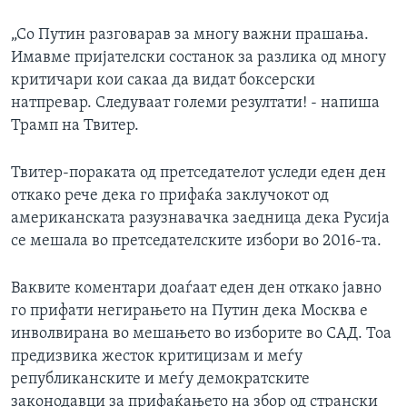
„Со Путин разговарав за многу важни прашања.
Имавме пријателски состанок за разлика од многу
критичари кои сакаа да видат боксерски
натпревар. Следуваат големи резултати! - напиша
Трамп на Твитер.
Твитер-пораката од претседателот уследи еден ден
откако рече дека го прифаќа заклучокот од
американската разузнавачка заедница дека Русија
се мешала во претседателските избори во 2016-та.
Ваквите коментари доаѓаат еден ден откако јавно
го прифати негирањето на Путин дека Москва е
инволвирана во мешањето во изборите во САД. Тоа
предизвика жесток критицизам и меѓу
републиканските и меѓу демократските
законодавци за прифаќањето на збор од странски