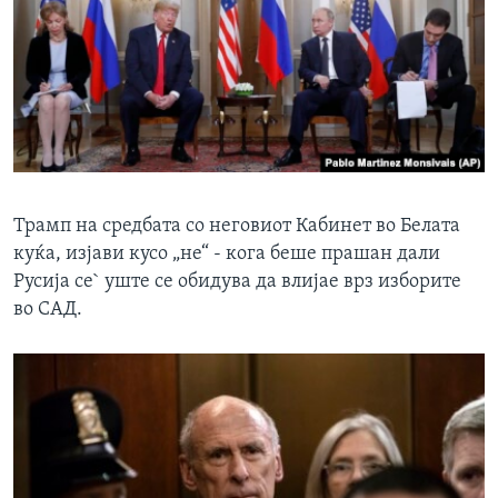
Трамп на средбата со неговиот Кабинет во Белата
куќа, изјави кусо „не“ - кога беше прашан дали
Русија се` уште се обидува да влијае врз изборите
во САД.