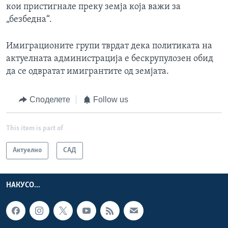
кои пристигнале преку земја која важи за
„безбедна“.
Имиграционите групи тврдат дека политиката на
актуелната администрација е бескрупулозен обид
да се одвратат имигрантите од земјата.
Споделете
Follow us
This item is part of
Актуелно
САД
НАКУСО...