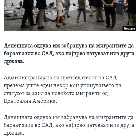
ИНТЕРВЈУА
Јазици
Денешната одлука им забранува на мигрантите да
бараат азил во САД, ако најпрво патуваат низ друга
држава.
Администрацијата на претседателот на САД
презема уште еден чекор кон укинувањето на
статусот за азил за повеќето мигранти од
Централна Америка.
Денешната одлука им забранува на мигрантите да
бараат азил во САД, ако најпрво патуваат низ друга
држава.