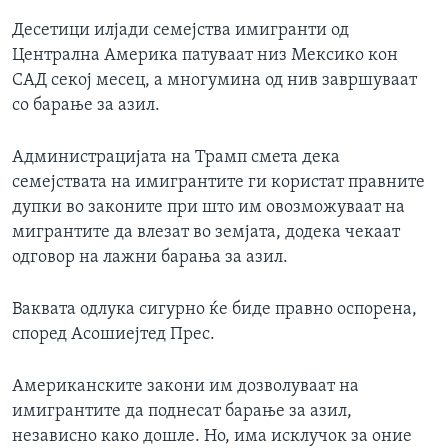
Десетици илјади семејства имигранти од
Централна Америка патуваат низ Мексико кон
САД секој месец, а многумина од нив завршуваат
со барање за азил.
Администрацијата на Трамп смета дека
семејствата на имигрантите ги користат правните
дупки во законите при што им овозможуваат на
мигрантите да влезат во земјата, додека чекаат
одговор на лажни барања за азил.
Ваквата одлука сигурно ќе биде правно оспорена,
според Асошиејтед Прес.
Американските закони им дозволуваат на
имигрантите да поднесат барање за азил,
независно како дошле. Но, има исклучок за оние