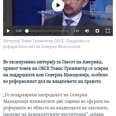
ИНТЕРВЈУА
No media source currently available
Јазици
0:00
1:50
Интервју Томас Гремингер ОБСЕ: Поддршка за
реформскиот пат на Северна Македонија
Во ексклузивно интервју за Гласот на Америка,
првиот човек на ОБСЕ Томас Гремингер се осврна
на поддршката кон Северна Македонија, особено
во реформскиот дел на владеењето на правото.
„Го поздравувам напредокот на Северна
Македонија изминатите две години во сферата на
реформите во областа на владеењето на законите,
јакнење на демократските институции“, изјави