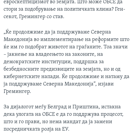
евроскептицизмот во земјата. Што може ОБСЕ да
стори за подобрување на политичката клима? Ген-
секот, Гремингер со став.
„Ќе продолжиме да ја поддржуваме Северна
Македонија во имплементирање на реформите што
ќе им го подобрат животот на граѓаните. Тоа значи
– јакнење на владеењето на законите, на
демократските институции, поддршка за
безбедносните предизвиците на земјата, но и од
кибернетските напади. Ќе продолжиме и натаму да
ја поддржуваме Северна Македонија“, изјави
Гремингер.
За дијалогот меѓу Белград и Приштина, истакна
дека улогата на ОБСЕ е да го поддржува процесот,
што и го прави, но нема мандат да ја замени
посредничката ролја на ЕУ.