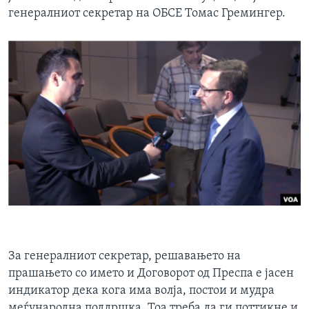
генералниот секретар на ОБСЕ Томас Гремингер.
За генералниот секретар, решавањето на
прашањето со името и Договорот од Преспа е јасен
индикатор дека кога има волја, постои и мудра
меѓународна поддршка. Тоа треба да ги поттикне и