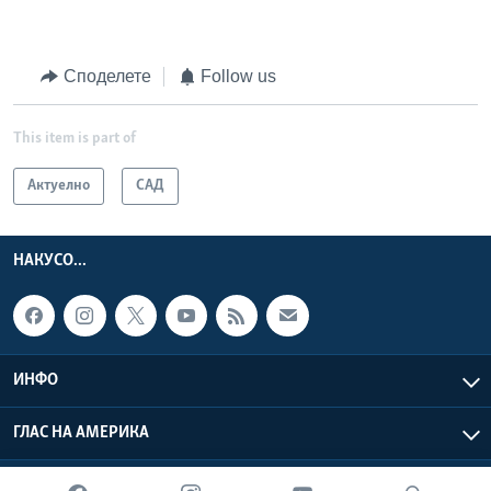
Споделете
Follow us
This item is part of
Актуелно
САД
НАКУСО...
ИНФО
ГЛАС НА АМЕРИКА
Глас на Америка © 2026 VOA, Inc. Сите права задржани.