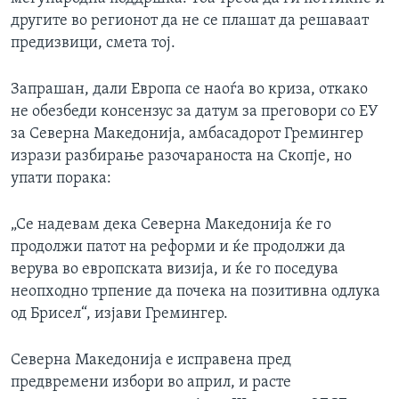
другите во регионот да не се плашат да решаваат
предизвици, смета тој.
Запрашан, дали Европа се наоѓа во криза, откако
не обезбеди консензус за датум за преговори со ЕУ
за Северна Македонија, амбасадорот Гремингер
изрази разбирање разочараноста на Скопје, но
упати порака:
„Се надевам дека Северна Македонија ќе го
продолжи патот на реформи и ќе продолжи да
верува во европската визија, и ќе го поседува
неопходно трпение да почека на позитивна одлука
од Брисел“, изјави Гремингер.
Северна Македонија е исправена пред
предвремени избори во април, и расте