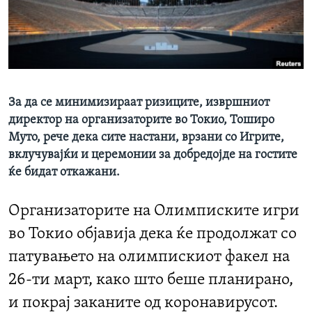
ИНТЕРВЈУА
Јазици
За да се минимизираат ризиците, извршниот
директор на организаторите во Токио, Тоширо
Муто, рече дека сите настани, врзани со Игрите,
вклучувајќи и церемонии за добредојде на гостите
ќе бидат откажани.
Организаторите на Олимписките игри
во Токио објавија дека ќе продолжат со
патувањето на олимпискиот факел на
26-ти март, како што беше планирано,
и покрај заканите од коронавирусот.