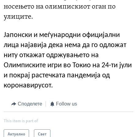
носењето на олимпискиот оган по
улиците.
Јапонски и меѓународни официјални
лица најавија дека нема да го одложат
ниту откажат одржувањето на
Олимписките игри во Токио на 24-ти јули
и покрај растечката пандемија од
коронавирусот.
Споделете
Follow us
This item is part of
Актуелно
Свет