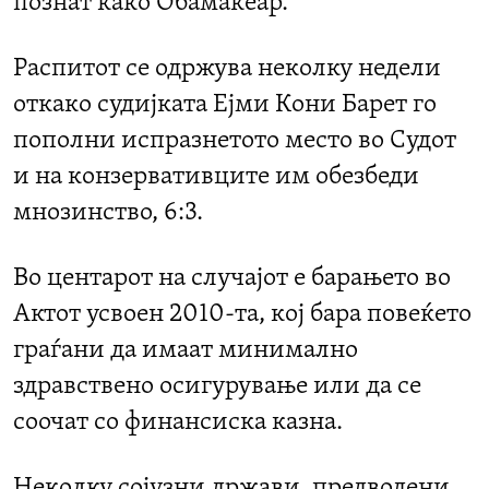
познат како Обамакеар.
Распитот се одржува неколку недели
откако судијката Ејми Кони Барет го
пополни испразнетото место во Судот
и на конзервативците им обезбеди
мнозинство, 6:3.
Во центарот на случајот е барањето во
Актот усвоен 2010-та, кој бара повеќето
граѓани да имаат минимално
здравствено осигурување или да се
соочат со финансиска казна.
Неколку сојузни држави, предводени