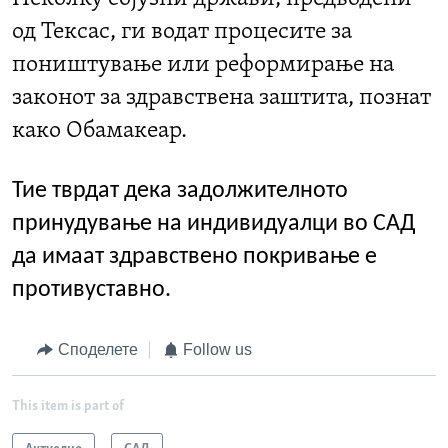
од Тексас, ги водат процесите за
поништување или реформирање на
законот за здравствена заштита, познат
како Обамакеар.
Тие тврдат дека задолжителното
принудување на индивидуалци во САД
да имаат здравствено покривање е
противуставно.
Споделете
Follow us
This item is part of