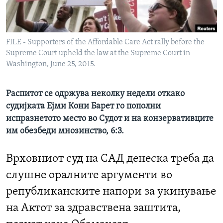
ИНТЕРВЈУА
Јазици
FILE - Supporters of the Affordable Care Act rally before the
Supreme Court upheld the law at the Supreme Court in
Washington, June 25, 2015.
Распитот се одржува неколку недели откако
судијката Ејми Кони Барет го пополни
испразнетото место во Судот и на конзервативците
им обезбеди мнозинство, 6:3.
Врховниот суд на САД денеска треба да
слушне оралните аргументи во
републиканските напори за укинување
на Актот за здравствена заштита,