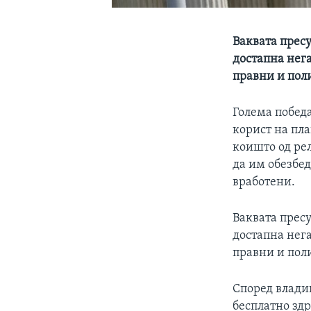
Ваквата пресу
достапна нег
правни и пол
Голема победа
корист на пл
коишто од ре
да им обезбед
вработени.
Ваквата пресу
достапна нег
правни и пол
Според влади
бесплатно зд