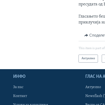
пресудата од 
Гласањето беш
приклучија н
Споделе
This item is part of
Актуелно
ИНФО
ГЛАС НА
За нас
Актуелно
Контакт
Newsflash (
Learning English