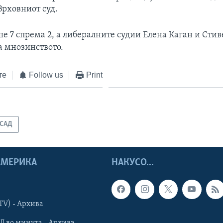
Врховниот суд.
е 7 спрема 2, а либералните судии Елена Каган и Стиве
а мнозинството.
те
Follow us
Print
САД
 АМЕРИКА
НАКУСО...
TV) - Архива