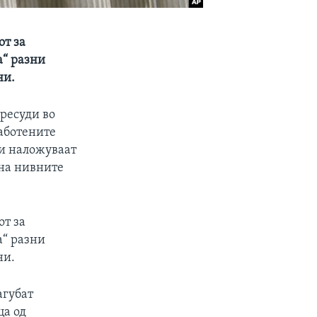
от за
а“ разни
ни.
пресуди во
работените
и наложуваат
 на нивните
от за
а“ разни
ни.
агубат
ца од