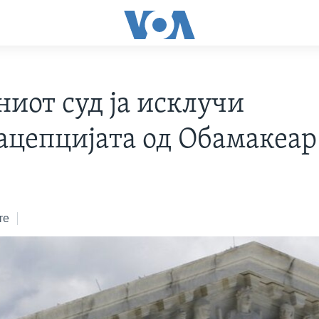
ниот суд ја исклучи
ацепцијата од Обамакеар
те