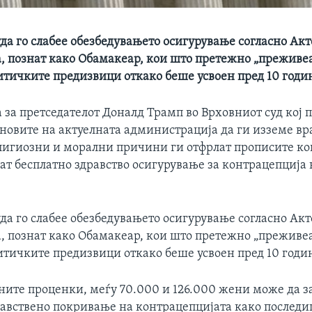
да го слабее обезбедувањето осигурување согласно Акт
а, познат како Обамакеар, кои што претежно „преживе
итичките предизвици откако беше усвоен пред 10 годи
 за претседателот Доналд Трамп во Врховниот суд кој 
ановите на актуелната администрација да ги изземе в
лигиозни и морални причини ги отфрлат прописите ко
ат бесплатно здравство осигурување за контрацепција
да го слабее обезбедувањето осигурување согласно Акт
а, познат како Обамакеар, кои што претежно „преживе
итичките предизвици откако беше усвоен пред 10 годи
ните проценки, меѓу 70.000 и 126.000 жени може да з
равствено покривање на контрацепцијата како последи