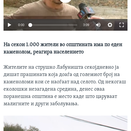
ИНТЕРВЈУА
Јазици
0:00
3:09
На секои 1.000 жители во општината има по еден
каменолом, реагира населението
Жителите на струшко Лабуништа секојдневно ја
дишат прашината која доаѓа од големиот број на
каменоломи кои се наоѓаат над селото. Од некогаш
еколошки незагадена средина, денес оваа
поранешна општина е место каде што царуваат
малигните и други заболувања.