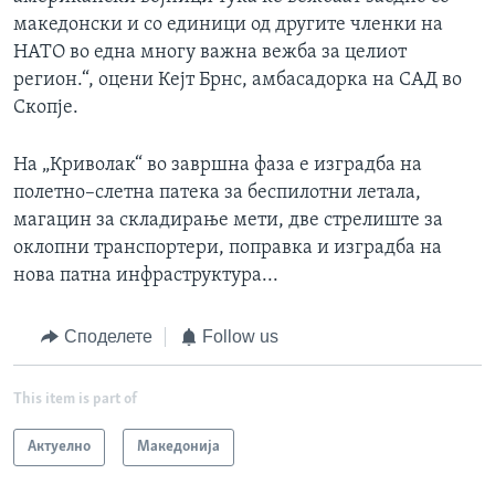
македонски и со единици од другите членки на
НАТО во една многу важна вежба за целиот
регион.“, оцени Кејт Брнс, амбасадорка на САД во
Скопје.
На „Криволак“ во завршна фаза е изградба на
полетно–слетна патека за беспилотни летала,
магацин за складирање мети, две стрелиште за
оклопни транспортери, поправка и изградба на
нова патна инфраструктура...
Споделете
Follow us
This item is part of
Актуелно
Македонија