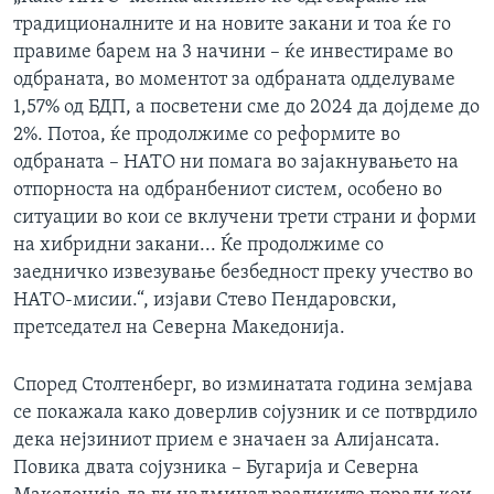
традиционалните и на новите закани и тоа ќе го
правиме барем на 3 начини – ќе инвестираме во
одбраната, во моментот за одбраната одделуваме
1,57% од БДП, а посветени сме до 2024 да дојдеме до
2%. Потоа, ќе продолжиме со реформите во
одбраната – НАТО ни помага во зајакнувањето на
отпорноста на одбранбениот систем, особено во
ситуации во кои се вклучени трети страни и форми
на хибридни закани... Ќе продолжиме со
заедничко извезување безбедност преку учество во
НАТО-мисии.“, изјави Стево Пендаровски,
претседател на Северна Македонија.
Според Столтенберг, во изминатата година земјава
се покажала како доверлив сојузник и се потврдило
дека нејзиниот прием е значаен за Алијансата.
Повика двата сојузника – Бугарија и Северна