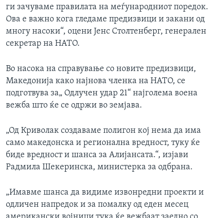
ги зачуваме правилата на меѓународниот поредок.
Ова е важно кога гледаме предизвици и закани од
многу насоки“, оцени Јенс Столтенберг, генерален
секретар на НАТО.
Во насока на справување со новите предизвици,
Македонија како најнова членка на НАТО, се
подготвува за„ Одлучен удар 21“ најголема воена
вежба што ќе се одржи во земјава.
„Од Криволак создаваме полигон кој нема да има
само македонска и регионална вредност, туку ќе
биде вредност и шанса за Алијансата.“, изјави
Радмила Шекеринска, министерка за одбрана.
„Имавме шанса да видиме извонредни проекти и
одличен напредок и за помалку од еден месец
американски војници тука ќе вежбаат заедно со