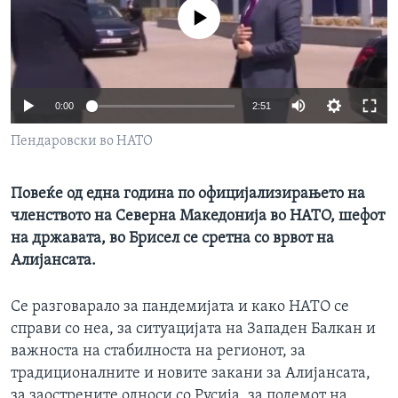
ИНТЕРВЈУА
No media source currently available
Јазици
0:00
2:51
Пендаровски во НАТО
Повеќе од една година по официјализирањето на
членството на Северна Македонија во НАТО, шефот
на државата, во Брисел се сретна со врвот на
Алијансата.
Се разговарало за пандемијата и како НАТО се
справи со неа, за ситуацијата на Западен Балкан и
важноста на стабилноста на регионот, за
традиционалните и новите закани за Алијансата,
за заострените односи со Русија, за подемот на