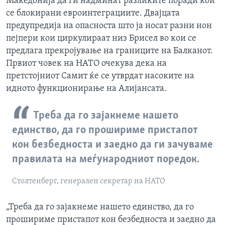
Македонија да ги надминат разликите поради кои
се блокирани евроинтеграциите. Двајцата
предупредија на опасноста што ја носат разни нон
пејпери кои циркулираат низ Брисел во кои се
предлага прекројување на границите на Балканот.
Првиот човек на НАТО очекува дека на
претстојниот Самит ќе се утврдат насоките на
идното функционирање на Алијансата.
Треба да го зајакнеме нашето
единство, да го прошириме пристапот
кон безбедноста и заедно да ги зачуваме
правилата на меѓународниот поредок.
Столтенберг, генерален секретар на НАТО
„Треба да го зајакнеме нашето единство, да го
прошириме пристапот кон безбедноста и заедно да