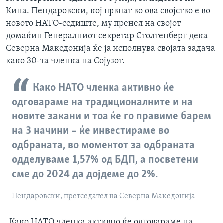
Кина. Пендаровски, кој првпат во ова својство е во
новото НАТО-седиште, му пренел на својот
домаќин Генералниот секретар Столтенберг дека
Северна Македонија ќе ја исполнува својата задача
како 30-та членка на Сојузот.
Како НАТО членка активно ќе
одговараме на традиционалните и на
новите закани и тоа ќе го правиме барем
на 3 начини – ќе инвестираме во
одбраната, во моментот за одбраната
одделуваме 1,57% од БДП, а посветени
сме до 2024 да дојдеме до 2%.
Пендаровски, претседател на Северна Македонија
„Како НАТО членка активно ќе одговараме на