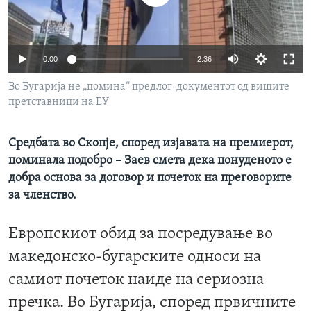
ИНТЕРВЈУА
Јазици
0:00
2:36
Во Бугарија не „помина“ предлог-документот од вишите
претставници на ЕУ
Средбата во Скопје, според изјавата на премиерот,
поминала подобро – Заев смета дека понуденото е
добра основа за договор и почеток на преговорите
за членство.
Европскиот обид за посредување во
македонско-бугарските односи на
самиот почеток наиде на сериозна
пречка. Во Бугарија, според првичните