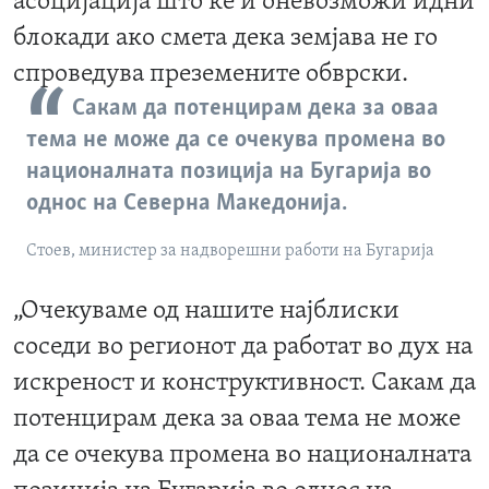
асоцијација што ќе и оневозможи идни
блокади ако смета дека земјава не го
спроведува преземените обврски.
Сакам да потенцирам дека за оваа
тема не може да се очекува промена во
националната позиција на Бугарија во
однос на Северна Македонија.
Стоев, министер за надворешни работи на Бугарија
„Очекуваме од нашите најблиски
соседи во регионот да работат во дух на
искреност и конструктивност. Сакам да
потенцирам дека за оваа тема не може
да се очекува промена во националната