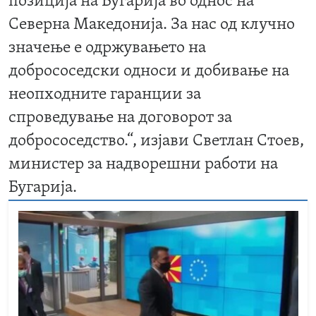
позиција на Бугарија во однос на
Северна Македонија. За нас од клучно
значење е одржувањето на
добрососедски односи и добивање на
неопходните гаранции за
спроведување на договорот за
добрососедство.“, изјави Светлан Стоев,
министер за надворешни работи на
Бугарија.