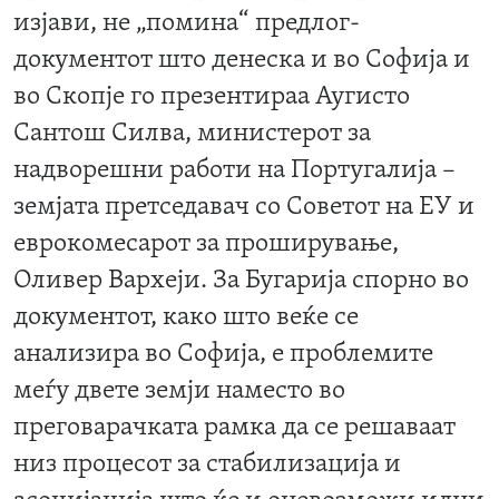
изјави, не „помина“ предлог-
документот што денеска и во Софија и
во Скопје го презентираа Аугисто
Сантош Силва, министерот за
надворешни работи на Португалија –
земјата претседавач со Советот на ЕУ и
еврокомесарот за проширување,
Оливер Вархеји. За Бугарија спорно во
документот, како што веќе се
анализира во Софија, е проблемите
меѓу двете земји наместо во
преговарачката рамка да се решаваат
низ процесот за стабилизација и