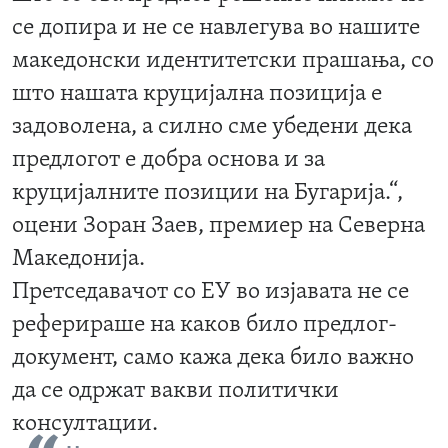
се допира и не се навлегува во нашите
македонски идентитетски прашања, со
што нашата круцијална позиција е
задоволена, а силно сме убедени дека
предлогот е добра основа и за
круцијалните позиции на Бугарија.“,
оцени Зоран Заев, премиер на Северна
Македонија.
Претседавачот со ЕУ во изјавата не се
реферираше на каков било предлог-
документ, само кажа дека било важно
да се одржат вакви политички
консултации.