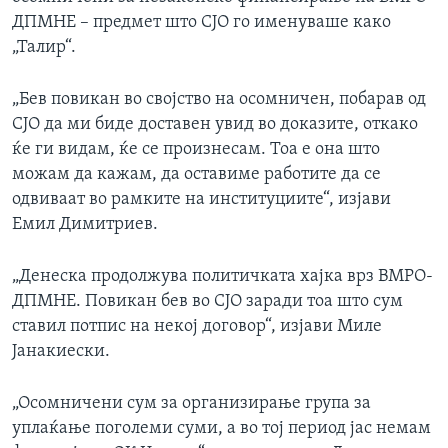
ДПМНЕ – предмет што СЈО го именуваше како
„Талир“.
„Бев повикан во својство на осомничен, побарав од
СЈО да ми биде доставен увид во доказите, откако
ќе ги видам, ќе се произнесам. Тоа е она што
можам да кажам, да оставиме работите да се
одвиваат во рамките на институциите“, изјави
Емил Димитриев.
„Денеска продолжува политичката хајка врз ВМРО-
ДПМНЕ. Повикан бев во СЈО заради тоа што сум
ставил потпис на некој договор“, изјави Миле
Јанакиески.
„Осомничени сум за организирање група за
уплаќање поголеми суми, а во тој период јас немам