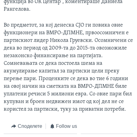
функција во ОК Центар“, коментираше Даниела
Рангелова.
Во предметот, за кој денеска СЈО ги повика овие
функционери на ВМРО-ДПМНЕ, првоосомничен е
партискиот лидер Никола Груевски. Осомничени се
дека во период од 2009-та до 2015-та овозможиле
незаконско финансирање на партијата.
Сомневањата се дека постоела шема на
акумулирање капитал за партиски цели преку
перење пари. Проценките се дека во тие 6 години
на овој начин на сметката на ВМРО-ДПМНЕ биле
уплатени речиси 5 милиони евра. Со овие пари бил
купуван и броен недвижен имот од кој дел не се
користел за партиски, туку за приватни потреби.
Споделете
Follow us