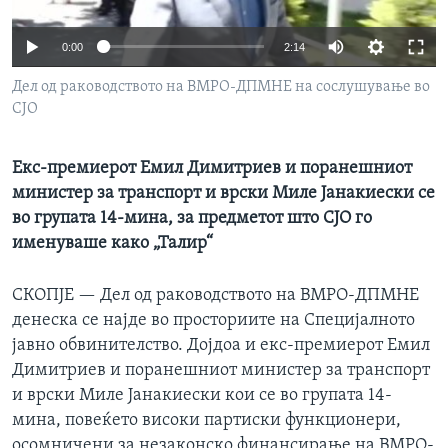
ИНТЕРВЈУА
Јазици
0:00
2:14
Дел од раководството на ВМРО-ДПМНЕ на сослушување во
СЈО
Екс-премиерот Емил Димитриев и поранешниот
министер за транспорт и врски Миле Јанакиески се
во групата 14-мина, за предметот што СЈО го
именуваше како „Талир“
СКОПЈЕ —
Дел од раководството на ВМРО-ДПМНЕ
денеска се најде во просториите на Специјалното
јавно обвинителство. Дојдоа и екс-премиерот Емил
Димитриев и поранешниот министер за транспорт
и врски Миле Јанакиески кои се во групата 14-
мина, повеќето високи партиски функционери,
осомничени за незаконско финансирање на ВМРО-