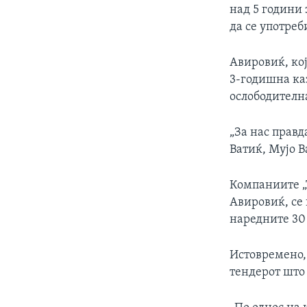
над 5 години 
да се употреб
Авировиќ, ко
3-годишна каз
ослободителн
„За нас правд
Ватиќ, Мујо В
Компаниите „
Авировиќ, се 
наредните 30
Истовремено,
тендерот што 