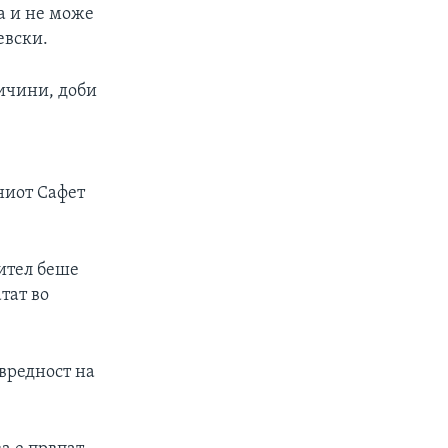
га и не може
евски.
ричини, доби
ениот Сафет
вител беше
тат во
вредност на