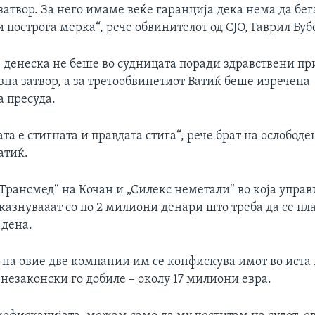
затвор. За него имаме веќе гаранција дека нема да бе
и построга мерка“, рече обвинителот од СЈО, Гаврил Буб
ј денеска не беше во судницата поради здравствени п
на затвор, а за третообвинетиот Ватиќ беше изречена
а пресуда.
ата е стигната и правдата стига“, рече брат на ослобод
атиќ.
Трансмед“ на Кочан и „Силекс неметали“ во која упра
казнувааат со по 2 милиони денари што треба да се пла
 дена.
 на овие две компании им се конфискува имот во иста 
незаконски го добиле – околу 17 милиони евра.