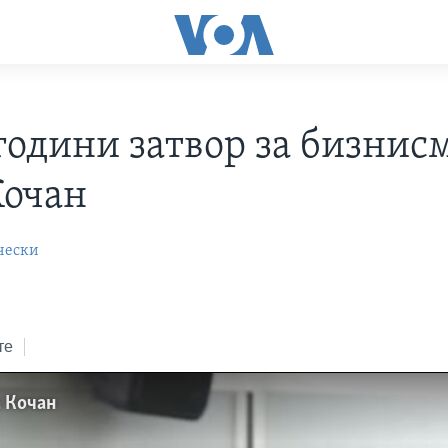
години затвор за бизнис
Кочан
чески
те
а Кочан