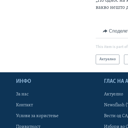
„По однос на 
вакво нешто д
Споделе
This item is part of
Актуелно
ИНФО
ГЛАС НА
За нас
Актуелно
Контакт
Newsflash (
Learning English
Услови за користење
Вести од СА
Приватност
Избори во 