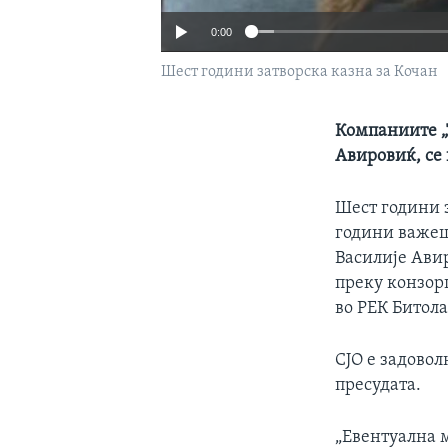
0:00
Шест години затворска казна за Кочан
Компаниите „
Авировиќ, се
Шест години з
години важеш
Василије Авир
преку конзор
во РЕК Битола
СЈО е задовол
пресудата.
„Евентуална м