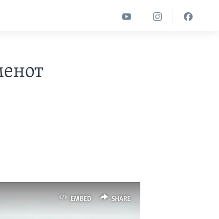
менот
EMBED
SHARE