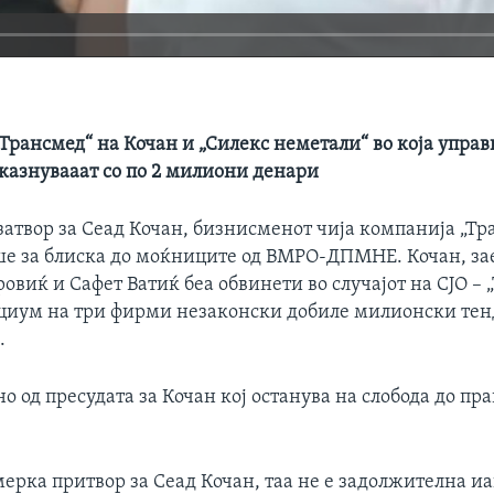
Трансмед“ на Кочан и „Силекс неметали“ во која упра
 казнувааат со по 2 милиони денари
атвор за Сеад Кочан, бизнисменот чија компанија „Тр
е за блиска до моќниците од ВМРО-ДПМНЕ. Кочан, за
овиќ и Сафет Ватиќ беа обвинети во случајот на СЈО – „
циум на три фирми незаконски добиле милионски тен
.
но од пресудата за Кочан кој останува на слобода до пр
ерка притвор за Сеад Кочан, таа не е задолжителна иа