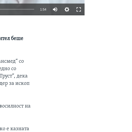
1:54
EMBED
SHARE
вител беше
ансмед“ со
едно со
Труст“, дека
дер за ископ
авосилност на
ко е казната