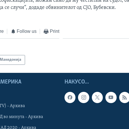
кофискацијата, можам само да му честитам на судот, ов
а се случи“, додаде обвинителот од СЈО, Бубевски.
те
Follow us
Print
Македонија
 АМЕРИКА
НАКУСО...
TV) - Архива
Д во минута - Архива
САД 2020 - Архива