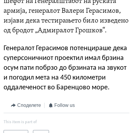
шефот на Генералштабот на руската
армија, генералот Валери Герасимов,
изјави дека тестирањето било изведено
од бродот „Адмиралот Грошков“.
Генералот Герасимов потенцираше дека
суперсоничниот проектил имал брзина
осум пати побрзо до брзината на звукот
и погодил мета на 450 километри
оддалеченост во Баренцово море.
Споделете
Follow us
This item is part of