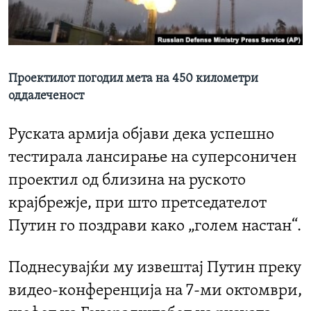
ИНТЕРВЈУА
Јазици
Проектилот погодил мета на 450 километри
оддалеченост
Руската армија објави дека успешно
тестирала лансирање на суперсоничен
проектил од близина на руското
крајбрежје, при што претседателот
Путин го поздрави како „голем настан“.
Поднесувајќи му извештај Путин преку
видео-конференција на 7-ми октомври,