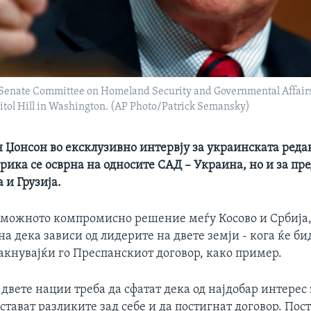
e Senate Committee on Homeland Security and Governmental Affairs
pitol Hill in Washington. (AP Photo/Patrick Semansky)
 Џонсон во ексклузивно интервју за украинската реда
рика се осврна на односите САД – Украина, но и за пр
 и Грузија.
 можното компромисно решение меѓу Косово и Србија,
а дека зависи од лидерите на двете земји - кога ќе би
акнувајќи го Преспанскиот договор, како пример.
двете нации треба да сфатат дека од најдобар интерес 
стават разликите зад себе и да постигнат договор. По