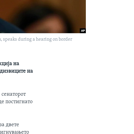
, speaks during a hearing on border
кција на
едизвиците на
 сенаторот
де постигнато
за двете
стигнувањето