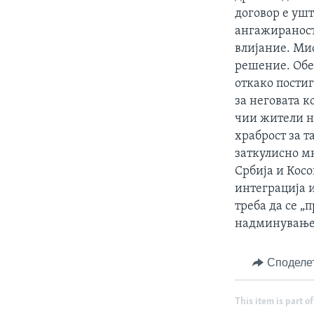
договор е уш
ангажираност
влијание. Ми
решение. Обе
откако постиг
за неговата к
чии жители н
храброст за т
заткулисно мн
Србија и Кос
интеграција 
треба да се „
надминувањет
Споделе
This item is part of