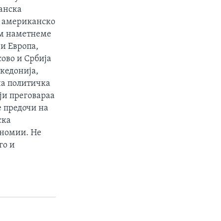
анска
о американско
им наметнеме
и Европа,
сово и Србија
акедонија,
на политичка
мји преговараа
е предочи на
ска
ономии. Не
го и