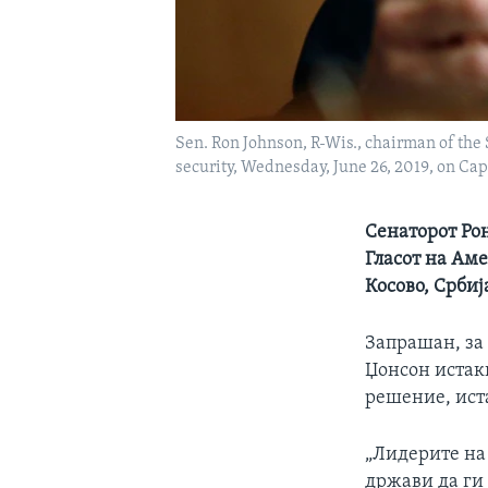
Sen. Ron Johnson, R-Wis., chairman of th
security, Wednesday, June 26, 2019, on Ca
Сенаторот Рон
Гласот на Аме
Косово, Србија
Запрашан, за
Џонсон истакн
решение, ист
„Лидерите на 
држави да ги 