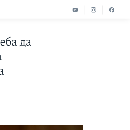
еба да
а
а