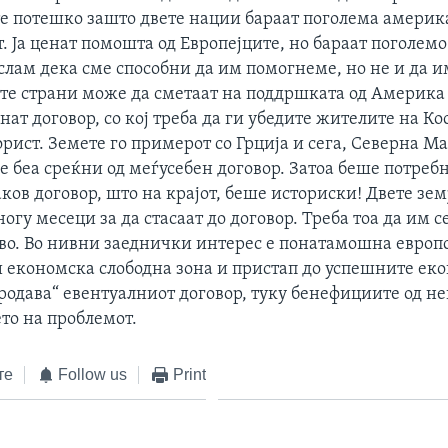
те потешко зашто двете нации бараат поголема америк
. Ја ценат помошта од Европејците, но бараат поголем
слам дека сме способни да им помогнеме, но не и да 
те страни може да сметаат на поддршката од Америка 
нат договор, со кој треба да ги убедите жителите на Ко
орист. Земете го примерот со Грција и сега, Северна М
е беа среќни од меѓусебен договор. Затоа беше потреб
аков договор, што на крајот, беше историски! Двете зе
огу месеци за да стасаат до договор. Треба тоа да им с
ово. Во нивни заеднички интерес е понатамошна европ
и економска слободна зона и пристап до успешните ек
продава“ евентуалниот договор, туку бенефициите од не
о на проблемот.
те
Follow us
Print