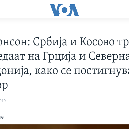
нсон: Србија и Косово тр
едаат на Грција и Северн
онија, како се постигнув
ор
019
те