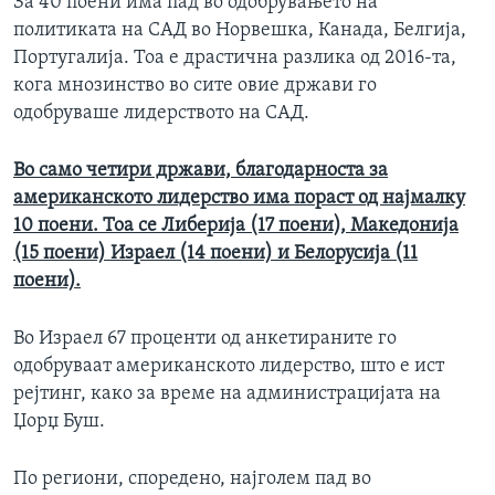
За 40 поени има пад во одобрувањето на
политиката на САД во Норвешка, Канада, Белгија,
Португалија. Тоа е драстична разлика од 2016-та,
кога мнозинство во сите овие држави го
одобруваше лидерството на САД.
Во само четири држави, благодарноста за
американското лидерство има пораст од најмалку
10 поени. Тоа се Либерија (17 поени), Македонија
(15 поени) Израел (14 поени) и Белорусија (11
поени).
Во Израел 67 проценти од анкетираните го
одобруваат американското лидерство, што е ист
рејтинг, како за време на администрацијата на
Џорџ Буш.
По региони, споредено, најголем пад во