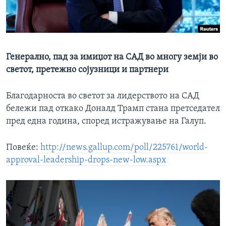
ИНТЕРВЈУА
Јазици
Генерално, пад за имиџот на САД во многу земји во
светот, претежно сојузници и партнери
Благодарноста во светот за лидерството на САД
бележи пад откако Доналд Трамп стана претседател
пред една година, според истражување на Галуп.
Повеќе:
http://news.gallup.com/poll/225761/world-
approval-leadership-drops-new-low.aspx