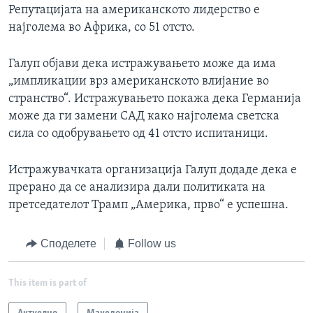
Репутацијата на американското лидерство е
најголема во Африка, со 51 отсто.
Галуп објави дека истражувањето може да има
„импликации врз американското влијание во
странство“. Истражувањето покажа дека Германија
може да ги замени САД како најголема светска
сила со одобрувањето од 41 отсто испитаници.
Истражувачката организација Галуп додаде дека е
прерано да се анализира дали политиката на
претседателот Трамп „Америка, прво“ е успешна.
Споделете
Follow us
This item is part of