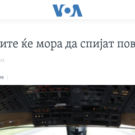
ите ќе мора да спијат по
011
те