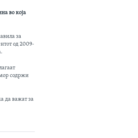
на во која
авила за
нтот од 2009-
.
лагаат
дмор содржи
ма да важат за