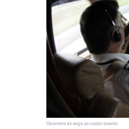
ИНТЕРВЈУА
Пилотите ќе мора да спијат повеќе