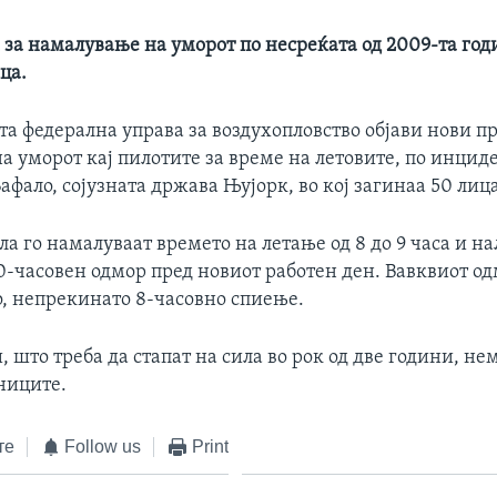
за намалување на уморот по несреќата од 2009-та годи
ца.
а федерална управа за воздухопловство објави нови пр
 уморот кај пилотите за време на летовите, по инциде
Бафало, сојузната држава Њујорк, во кој загинаа 50 лица
а го намалуваат времето на летање од 8 до 9 часа и на
-часовен одмор пред новиот работен ден. Вавквиот о
, непрекинато 8-часовно спиење.
 што треба да стапат на сила во рок од две години, не
ниците.
те
Follow us
Print