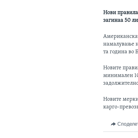
Нови правила 
загинаа 50 ли
Американскат
намалување на
та година во 
Новите правил
минимален 10
задолжително
Новите мерки,
карго-превоз
Споделе