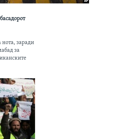
басадорот
 нота, заради
мабад за
риканските