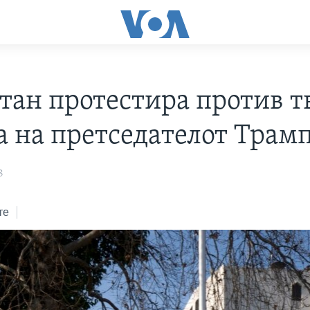
тан протестира против т
а на претседателот Трам
8
те