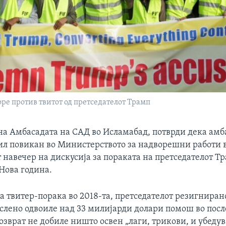
оре против твитот од претседателот Трамп
на Амбасадата на САД во Исламабад, потврди дека амб
бил повикан во Министерството за надворешни работи 
 навечер на дискусија за пораката на претседателот Т
Нова година.
ва твитер-порака во 2018-та, претседателот резигниран
лено одвоиле над 33 милијарди долари помош во посл
возврат не добиле ништо освен „лаги, трикови, и убеду