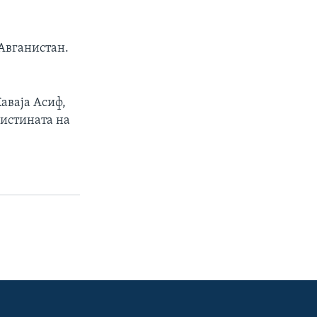
 Авганистан.
аваја Асиф,
вистината на