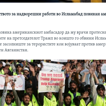
твото за надворешни работи во Исламабад повикан ам
повика американскиот амбасадор да му врачи протесна
ите на претседателот Трамп во коишто го обвини Исла
 засолниште за терористите кои војуваат против аме
ен Авганистан.