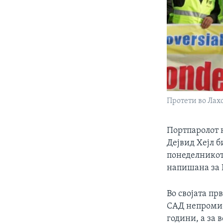
Протети во Лах
Портпаролот 
Дејвид Хејл 
понеделникот
напишана за 
Во својата пр
САД непромис
години, а за 