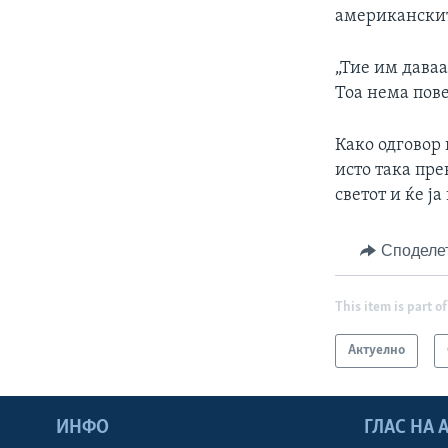
американскит
„Тие им дава
Тоа нема пове
Како одговор 
исто така пре
светот и ќе ј
Споделе
This item is part of
Актуелно
ИНФО
ГЛАС НА