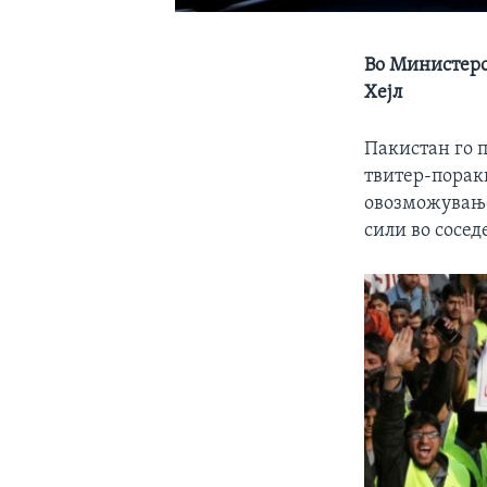
Во Министерс
Хејл
Пакистан го 
твитер-порак
овозможување
сили во сосед