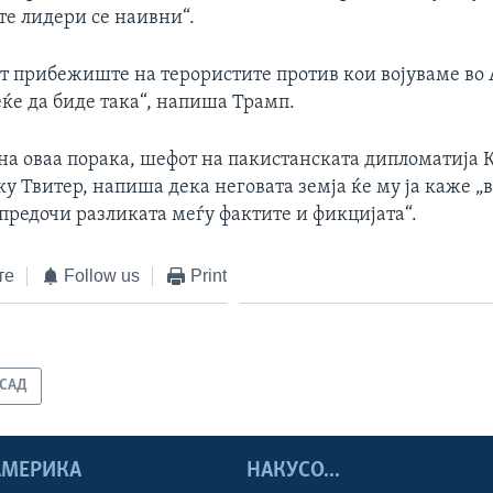
е лидери се наивни“.
ат прибежиште на терористите против кои војуваме во
ќе да биде така“, напиша Трамп.
на оваа порака, шефот на пакистанската дипломатија К
ку Твитер, напиша дека неговата земја ќе му ja каже „
а предочи разликата меѓу фактите и фикцијата“.
те
Follow us
Print
САД
 АМЕРИКА
НАКУСО...