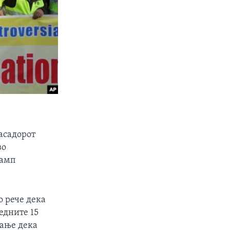
асадорот
во
рамп
о рече дека
едните 15
вање дека