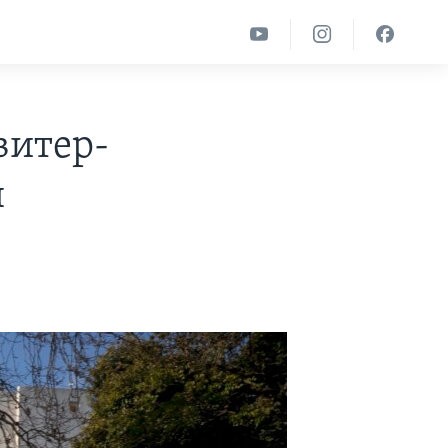
витер-
п