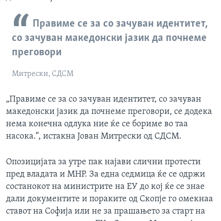
Правиме се за со зачуван идентитет,
со зачуван македонски јазик да почнеме
преговори
Митрески, СДСМ
„Правиме се за со зачуван идентитет, со зачуван
македонски јазик да почнеме преговори, се додека
нема конечна одлука ние ќе се бориме во таа
насока.“, истакна Јован Митрески од СДСМ.
Опозицијата за утре пак најави слични протести
пред владата и МНР. За една седмица ќе се одржи
состанокот на министрите на ЕУ до кој ќе се знае
дали документите и пораките од Скопје го омекнаа
ставот на Софија или не за прашањето за старт на