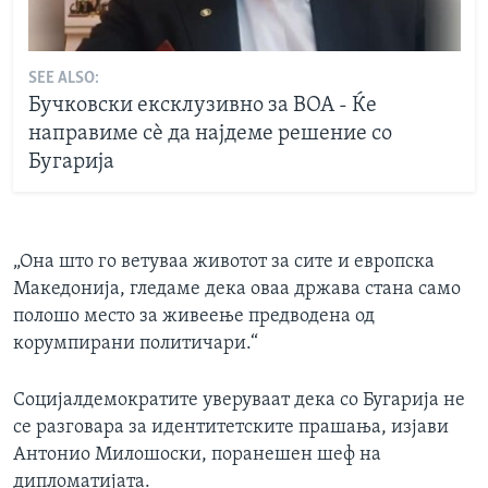
SEE ALSO:
Бучковски ексклузивно за ВОА - Ќе
направиме сѐ да најдеме решение со
Бугарија
„Она што го ветуваа животот за сите и европска
Македонија, гледаме дека оваа држава стана само
полошо место за живеење предводена од
корумпирани политичари.“
Социјалдемократите уверуваат дека со Бугарија не
се разговара за идентитетските прашања, изјави
Антонио Милошоски, поранешен шеф на
дипломатијата.