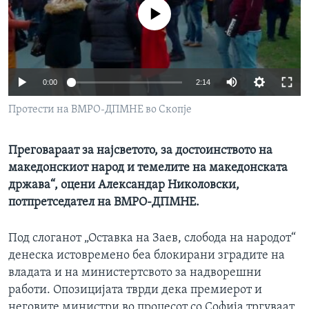
ИНТЕРВЈУА
No media source currently available
Јазици
0:00
2:14
Протести на ВМРО-ДПМНЕ во Скопје
Преговараат за најсветото, за достоинството на
македонскиот народ и темелите на македонската
држава“, оцени Александар Николовски,
потпретседател на ВМРО-ДПМНЕ.
Под слоганот „Оставка на Заев, слобода на народот“
денеска истовремено беа блокирани зградите на
владата и на министертсвото за надворешни
работи. Опозицијата тврди дека премиерот и
неговите министри во процесот со Софија тргуваат