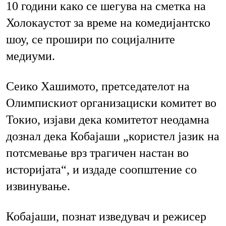
10 години како се шегува на сметка на
Холокаустот за време на комедијантско
шоу, се прошири по социјалните
медиуми.
Сеико Хашимото, претседателот на
Олимпискиот организациски комитет во
Токио, изјави дека комитетот неодамна
дознал дека Кобајаши „користел јазик на
потсмевање врз трагичен настан во
историјата“, и издаде соопштение со
извинување.
Кобајаши, познат изведувач и режисер