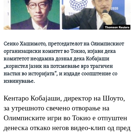
ИНТЕРВЈУА
Јазици
Сеико Хашимото, претседателот на Олимпискиот
организациски комитет во Токио, изјави дека
комитетот неодамна дознал дека Кобајаши
„користел јазик на потсмевање врз трагичен
настан во историјата“, и издаде соопштение со
извинување.
Кентаро Кобајаши, директор на Шоуто,
за утрешното свечено отворање на
Олимписките игри во Токио е отпуштен
денеска откако негов видео-клип од пред