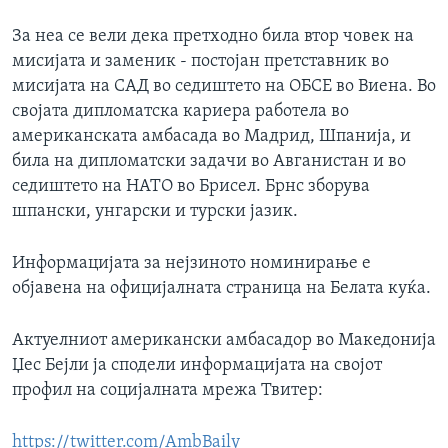
За неа се вели дека претходно била втор човек на
мисијата и заменик - постојан претставник во
мисијата на САД во седиштето на ОБСЕ во Виена. Во
својата дипломатска кариера работела во
американската амбасада во Мадрид, Шпанија, и
била на дипломатски задачи во Авганистан и во
седиштето на НАТО во Брисел. Брнс зборува
шпански, унгарски и турски јазик.
Информацијата за нејзиното номинирање е
објавена на официјалната страница на Белата куќа.
Актуелниот американски амбасадор во Македонија
Џес Бејли ја сподели информацијата на својот
профил на социјалната мрежа Твитер:
https://twitter.com/AmbBaily