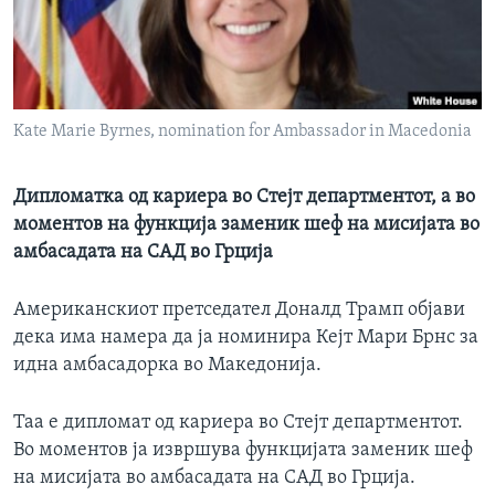
ИНТЕРВЈУА
Јазици
Kate Marie Byrnes, nomination for Ambassador in Macedonia
Дипломатка од кариера во Стејт департментот, а во
моментов на функција заменик шеф на мисијата во
амбасадата на САД во Грција
Американскиот претседател Доналд Трамп објави
дека има намера да ја номинира Кејт Мари Брнс за
идна амбасадорка во Македонија.
Таа е дипломат од кариера во Стејт департментот.
Во моментов ја извршува функцијата заменик шеф
на мисијата во амбасадата на САД во Грција.