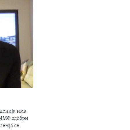
едонија има
„ММФ одобри
земја се