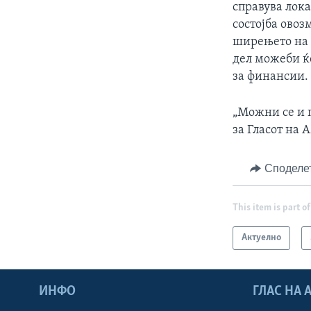
справува лок
состојба овоз
ширењето на 
дел можеби ќ
за финансии.
„Можни се и 
за Гласот на 
Споделе
This item is part of
Актуелно
ИНФО
ГЛАС НА