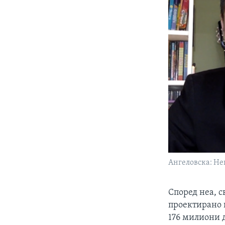
Ангеловска: Не
Според неа, с
проектирано 
176 милиони д