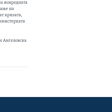
на вонредната
вање на
ат кризата,
министерката
ви Ангеловска