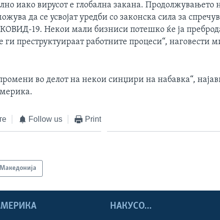
ално иако вирусот е глобална закана. Продолжувањето 
можува да се усвојат уредби со законска сила за спречу
КОВИД-19. Некои мали бизниси потешко ќе ја преброд
е ги преструктуираат работните процеси“, наговести 
промени во делот на некои синџири на набавка“, наја
Америка.
те
Follow us
Print
Македонија
 АМЕРИКА
НАКУСО...