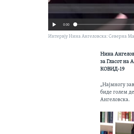
0:00
Интервју Нина Ангеловска: Северна Ма
Нина Ангелов
за Гласот на 
КОВИД-19
„Најмногу зав
биде голем д
Ангеловска.