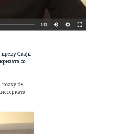
6:53
EMBED
SHARE
 преку Скајп
кризата со
 колку ќе
нистерката