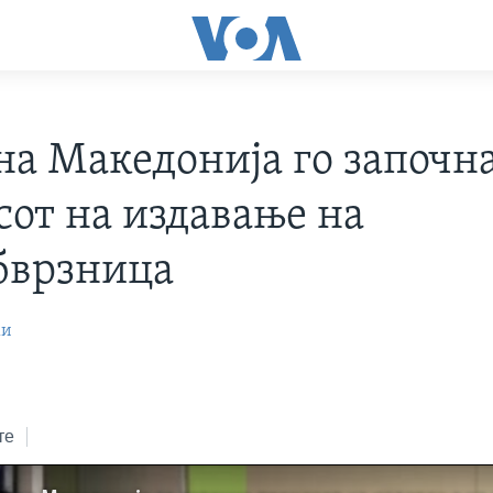
на Македонија го започн
сот на издавање на
бврзница
ки
те