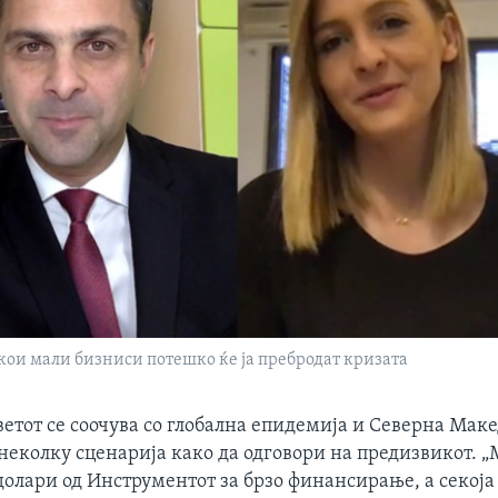
кои мали бизниси потешко ќе ја пребродат кризата
ветот се соочува со глобална епидемија и Северна Мак
неколку сценарија како да одговори на предизвикот. 
олари од Инструментот за брзо финансирање, а секоја 