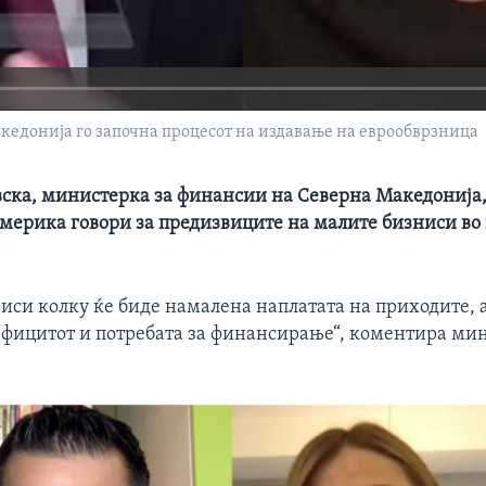
кедонија го започна процесот на издавање на еврообврзница
ска, министерка за финансии на Северна Македонија,
Америка говори за предизвиците на малите бизниси во 
иси колку ќе биде намалена наплатата на приходите, а
ефицитот и потребата за финансирање“, коментира ми