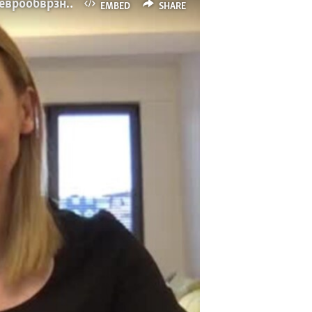
Интервју Нина Ангеловска: Северна Македонија го започна процесот на издавање на еврообврзница
EMBED
SHARE