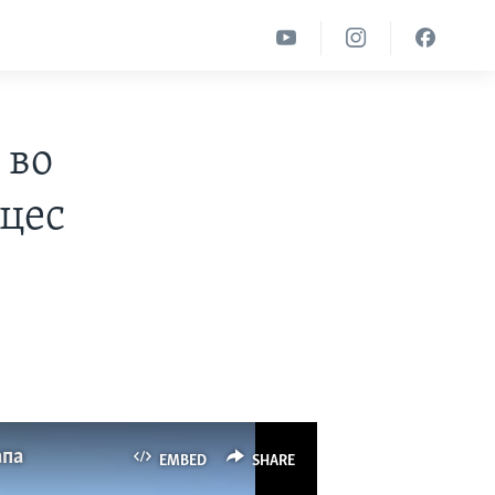
 во
оцес
апа
EMBED
SHARE