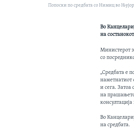
Попоски по средбата со Нимиц во Њујор
Во Канцелари
на состаноко
Министерот з
со посредник
„Средбата е п
наметнатиот с
и сега. Зато
на прашањето
консултација 
Во Канцелари
на средбата.