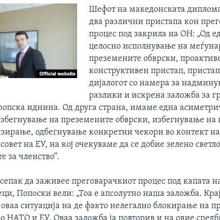
Шефот на македонската диплома
два различни пристапа кон пре
процес под закрила на ОН: „Од е
целосно исполнување на меѓуна
преземените обврски, проактив
конструктивен пристап, приста
дијалогот со намера за надмину
разлики и искрена заложба за г
ропска иднина. Од друга страна, имаме една асиметр
избегнување на преземените обврски, избегнување на
тизирање, одбегнување конкретни чекори во контект на
овет на ЕУ, на кој очекуваме да се добие зелено светло
е за членство“.
сепак да заживее преговарачкиот процес под капата н
ци, Попоски вели: „Тоа е апсолутно наша заложба. Крај
 оваа ситуација на де факто нелегално блокирање на п
о НАТО и ЕУ. Оваа заложба ја повторив и на овие средб