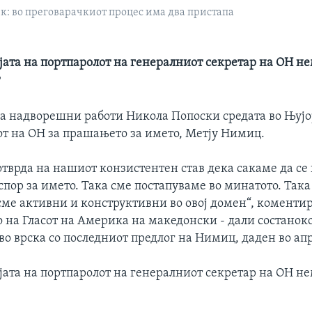
к: во преговарачкиот процес има два пристапа
јата на портпаролот на генералниот секретар на ОН н
т
а надворешни работи Никола Попоски средата во Њујо
от на ОН за прашањето за името, Метју Нимиц.
отврда на нашиот конзистентен став дека сакаме да с
пор за името. Така сме постапуваме во минатото. Так
а сме активни и конструктивни во овој домен“, комент
 на Гласот на Америка на македонски - дали состаноко
во врска со последниот предлог на Нимиц, даден во ап
јата на портпаролот на генералниот секретар на ОН н