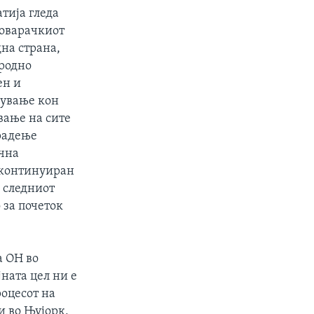
тија гледа
говарачкиот
дна страна,
родно
ен и
пување кон
вање на сите
радење
ична
 континуиран
 следниот
 за почеток
а ОН во
ната цел ни е
роцесот на
и во Њујорк,