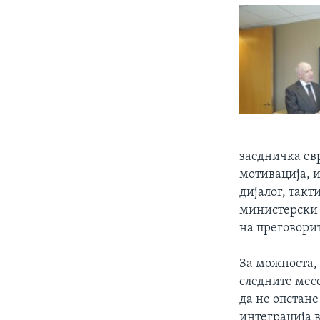
заедничка ев
мотивација, 
дијалог, так
министерски с
на преговорит
За можноста, 
следните месе
да не опстане
интеграција в