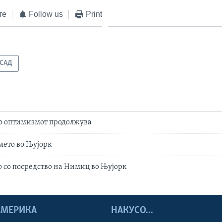
те
Follow us
Print
САД
о оптимизмот продолжува
мето во Њујорк
о со посредство на Нимиц во Њујорк
 АМЕРИКА
НАКУСО...