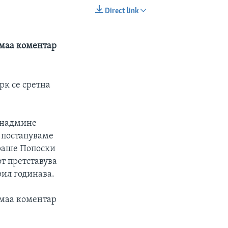
Direct link
EMBED
SHARE
емаа коментар
рк се сретна
е надмине
а постапуваме
ираше Попоски
т претставува
рил годинава.
емаа коментар