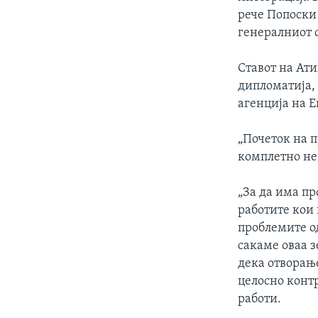
рече Попоски 
генералниот 
Ставот на Ати
дипломатија,
агенција на Е
„Почеток на п
комплетно не
„За да има п
работите кои 
проблемите од
сакаме оваа з
дека отворањ
целосно конт
работи.