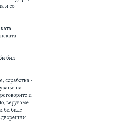
а и со
чката
инската
би бил
, соработка -
зување на
преговорите и
Но, веруваме
и би било
надворешни