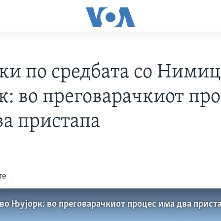
ки по средбата со Нимиц
к: во преговарачкиот пр
ва пристапа
те
во Њујорк: во преговарачкиот процес има два прист