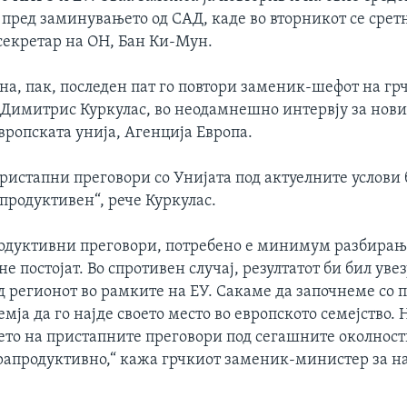
пред заминувањето од САД, каде во вторникот се сретн
секретар на ОН, Бан Ки-Мун.
на, пак, последен пат го повтори заменик-шефот на гр
 Димитрис Куркулас, во неодамнешно интервју за нов
вропската унија, Агенција Европа.
ристапни преговори со Унијата под актуелните услови 
продуктивен“, рече Куркулас.
родуктивни преговори, потребено е минимум разбирање
не постојат. Во спротивен случај, резултатот би бил уве
 регионот во рамките на ЕУ. Сакаме да започнеме со 
емја да го најде своето место во европското семејство. 
ето на пристапните преговори под сегашните околност
рапродуктивно,“ кажа грчкиот заменик-министер за 