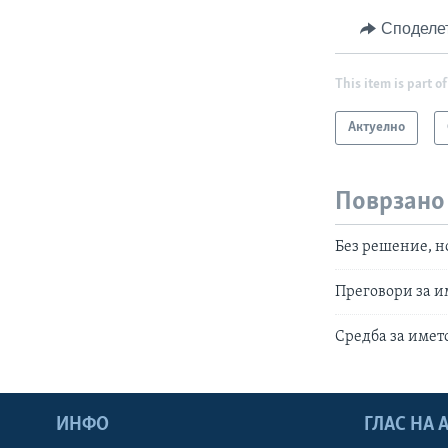
Споделе
This item is part of
Актуелно
Поврзано
Без решение, н
Преговори за и
Средба за имет
ИНФО
ГЛАС НА