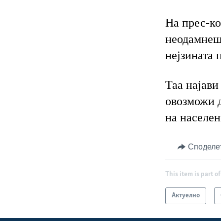
На прес-ко
неодамнеш
нејзината 
Таа најави
овозможи д
на населен
Споделе
This item is part of
Актуелно