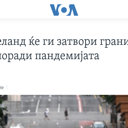
еланд ќе ги затвори гран
поради пандемијата
те