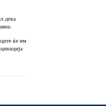
л дека
авна.
иците ќе им
кцинација