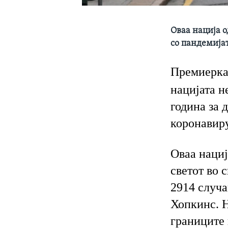
Оваа нација о
со пандемијат
Премиерка
нацијата н
година за 
коронавиру
Оваа нациј
светот во 
2914 случа
Хопкинс. Н
границите 