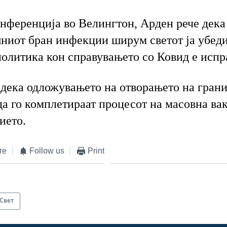
нференција во Велингтон, Арден рече дека
ниот бран инфекции ширум светот ја убеди
политика кон справувањето со Ковид е испр
 дека одложувањето на отворањето на гран
а го комплетираат процесот на масовна ва
ието.
те
Follow us
Print
Свет