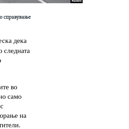
во справување
еска дека
о следната
о
ите во
но само
нс
ворање на
тители.