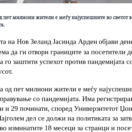
д пет милиони жители е меѓу најуспешните во светот 
а.
та на Нов Зеланд
Јасинда Арден
објави ден
ема да ги отвори границите за посетители д
да го заштити успехот против пандемијата с
сот.
а од пет милиони жители е меѓу најуспешн
справување со пандемијата. Има регистрира
и и 29 починати, според Универзитетот Џо
ајголем дел се должи на политиката за зат
во изминатите 18 месеци за странци и посе