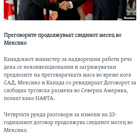
ИНТЕРВЈУА
Јазици
Преговорите продолжуваат следниот месец во
Мексико
Канадскиот министер за надворешни работи рече
дека се неконвенционални и загрижувачки
предлозите на преговарачката маса во време кога
САД, Мексико и Канада го ревидираат Договорот за
слободна трговска размена во Северна Америка,
познат како НАФТА.
Четвртата рунда разговори за измени на 23-
годишниот договор продолжува следниот месец во
Мексико.