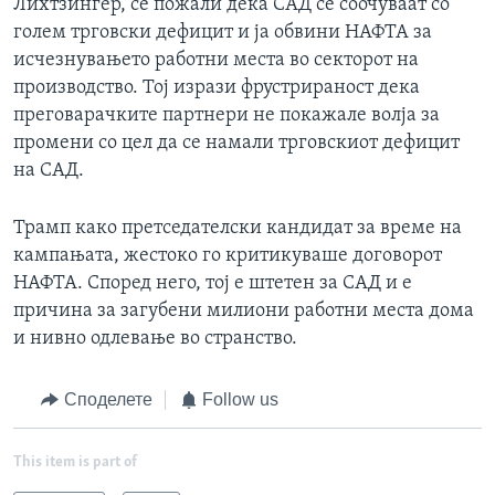
Лихтзингер, се пожали дека САД се соочуваат со
голем трговски дефицит и ја обвини НАФТА за
исчезнувањето работни места во секторот на
производство. Тој изрази фрустрираност дека
преговарачките партнери не покажале волја за
промени со цел да се намали трговскиот дефицит
на САД.
Трамп како претседателски кандидат за време на
кампањата, жестоко го критикуваше договорот
НАФТА. Според него, тој е штетен за САД и е
причина за загубени милиони работни места дома
и нивно одлевање во странство.
Споделете
Follow us
This item is part of