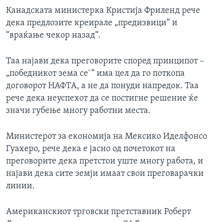
Канадската министерка Кристија Фриленд рече
дека предлозите креирале „предизвици“ и
“враќање чекор назад“.
Таа најави дека преговорите според принципот –
„победникот зема се`“ има цел да го поткопа
договорот НАФТА, а не да понуди напредок. Таа
рече дека неуспехот да се постигне решение ќе
значи губење многу работни места.
Министерот за економија на Мексико Иделфонсо
Гуахеро, рече дека е јасно од почетокот на
преговорите дека претстои уште многу работа, и
најави дека сите земји имаат свои преговарачки
линии.
Американскиот трговски претставник Роберт