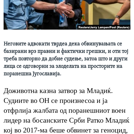
ИНТЕРВЈУА
Јазици
Неговите адвокати тврдеа дека обвинувањата се
базирани врз правни и фактички грешки, и оти тој
треба повторно да добие судење, затоа што и други
лица се одговорни за злоделата на просторите на
поранешна Југославија.
Доживотна казна затвор за Младиќ.
Судиите во ОН се произнесоа и ја
отфрлија жалбата од поранешниот воен
лидер на босанските Срби Ратко Младиќ
кој во 2017-ма беше обвинет за геноцид,