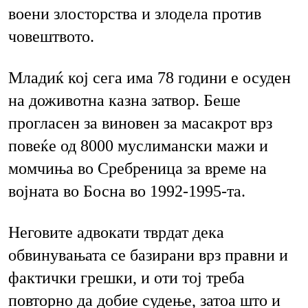
воени злосторства и злодела против
човештвото.
Младиќ кој сега има 78 години е осуден
на доживотна казна затвор. Беше
прогласен за виновен за масакрот врз
повеќе од 8000 муслимански мажи и
момчиња во Сребреница за време на
војната во Босна во 1992-1995-та.
Неговите адвокати тврдат дека
обвинувањата се базирани врз правни и
фактички грешки, и оти тој треба
повторно да добие судење, затоа што и