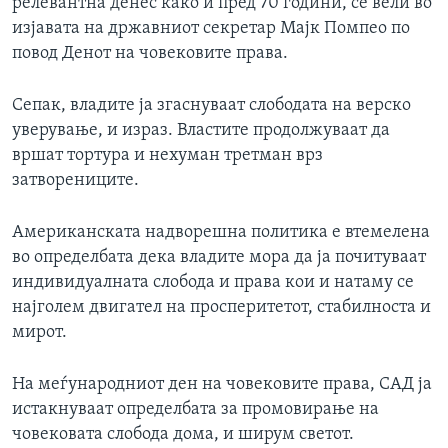
релевантна денес како и пред 70 години, се вели во
изјавата на државниот секретар Мајк Помпео по
повод Денот на човековите права.
Сепак, владите ја згаснуваат слободата на верско
уверување, и израз. Властите продолжуваат да
вршат тортура и нехуман третман врз
затворениците.
Американската надворешна политика е втемелена
во определбата дека владите мора да ја почитуваат
индивидуалната слобода и права кои и натаму се
најголем двигател на просперитетот, стабилноста и
мирот.
На меѓународниот ден на човековите права, САД ја
истакнуваат определбата за промовирање на
човековата слобода дома, и ширум светот.