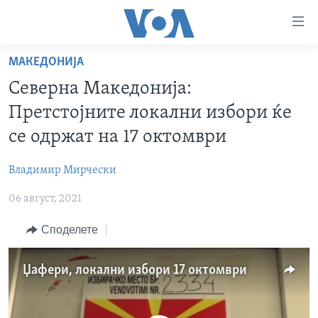
Линкови
за
пристапност
МАКЕДОНИЈА
ДОМА
Премини
Северна Македонија:
на
РУБРИКИ
Претстојните локални избори ќе
главната
ФОТОГАЛЕРИИ
САД
содржина
се одржат на 17 октомври
Премини
ДОКУМЕНТАРЦИ
МАКЕДОНИЈА
до
Владимир Мирчески
АРХИВИРАНА ПРОГРАМА
СВЕТ
страната
06 август, 2021
ЗА НАС
за
ЕКОНОМИЈА
NEWSFLASH - АРХИВА
навигација
Споделете
ПОЛИТИКА
ВЕСТИ ОД САД ВО МИНУТА - АРХИВА
Пребарувај
Learning English
ЗДРАВЈЕ
ИЗБОРИ ВО САД 2020 - АРХИВА
Џафери, локални избори 17 октомври
НАКУСО...
НАУКА
УМЕТНОСТ И ЗАБАВА