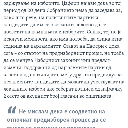
одржување на изборите. Џафери најави дека во тој
период од 20 дена Собранието нема да заседава за,
како што рече, на политичките партии и
кандидати да им се овозможи целосно да се
посветат на кампањата и изборите. Сепак, тој не ја
исклучи можноста, ако има потреба, да свика итна
седница на парламентот. Ставот на Џафери е дека
сега – со стартот на предизборниот процес, не треба
да се менува Изборниот законик чии предлог-
измени, поддржани од најголемите партии од
власта и од опозицијата, меѓу другото предвидуваат
независните кандидати да можат да учествуваат на
локалните избори ако соберат потписи од најмалку
2 отсто од вкупниот број гласачи во општината.
Не мислам дека е соодветно на
отпочнат предизборен процес да се