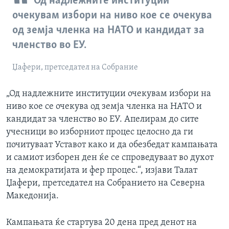
Од надлежните институции
очекувам избори на ниво кое се очекува
од земја членка на НАТО и кандидат за
членство во ЕУ.
Џафери, претседател на Собрание
„Од надлежните институции очекувам избори на
ниво кое се очекува од земја членка на НАТО и
кандидат за членство во ЕУ. Апелирам до сите
учесници во изборниот процес целосно да ги
почитуваат Уставот како и да обезбедат кампањата
и самиот изборен ден ќе се спроведуваат во духот
на демократијата и фер процес.“, изјави Талат
Џафери, претседател на Собранието на Северна
Македонија.
Кампањата ќе стартува 20 дена пред денот на