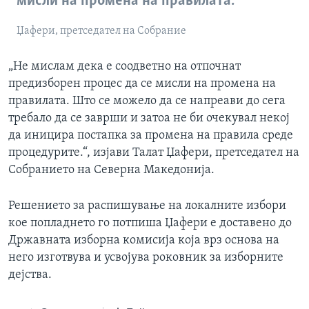
мисли на промена на правилата.
Џафери, претседател на Собрание
„Не мислам дека е соодветно на отпочнат
предизборен процес да се мисли на промена на
правилата. Што се можело да се напреави до сега
требало да се заврши и затоа не би очекувал некој
да иницира постапка за промена на правила среде
процедурите.“, изјави Талат Џафери, претседател на
Собранието на Северна Македонија.
Решението за распишување на локалните избори
кое попладнето го потпиша Џафери е доставено до
Државната изборна комисија која врз основа на
него изготвува и усвојува роковник за изборните
дејства.