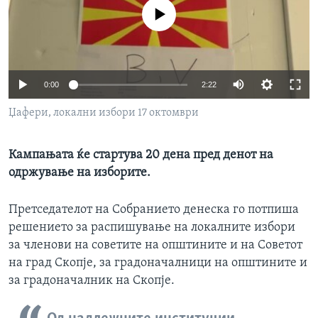
ИНТЕРВЈУА
No media source currently available
Јазици
0:00
2:22
Џафери, локални избори 17 октомври
Кампањата ќе стартува 20 дена пред денот на
одржување на изборите.
Претседателот на Собранието денеска го потпиша
решението за распишување на локалните избори
за членови на советите на општините и на Советот
на град Скопје, за градоначалници на општините и
за градоначалник на Скопје.