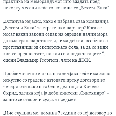
практика на меморандумот што владата пред
неколку месеци веќе го потпиша со „Бехтел-Енка“.
„Останува нејасно, како е избрана оваа компанија
„Бехтел и Енка“ за стратешки партнер? Кога се
носат вакви закони сепак на одреден начин мора
да има транспаретност, да има дебата, особено со
претставници од експертската фела, за да се види
кои се предностите, но кои се и недостатоците.“,
оцени Владимир Георгиев, член на ДКСК.
Проблематично е и тоа што земјава веќе има лошо
искуство со градење автопати преку договори во
четири очи како што беше делницата Кичево-
Охрид, зделка која ја доби кинески „Синохидро“ –
за што се отвори и судски предмет.
„Ние слушнавме, помина 7 години со тој договор во