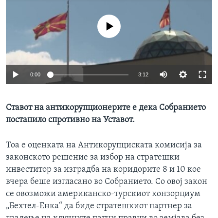
ИНТЕРВЈУА
Јазици
No media source currently available
0:00
3:12
Ставот на антикорупционерите е дека Собранието
постапило спротивно на Уставот.
Тоа е оценката на Антикорупциската комисија за
законското решение за избор на стратешки
инвеститор за изградба на коридорите 8 и 10 кое
вчера беше изгласано во Собранието. Со овој закон
се овозможи американско-турскиот конзорциум
„Бехтел-Енка“ да биде стратешкиот партнер за