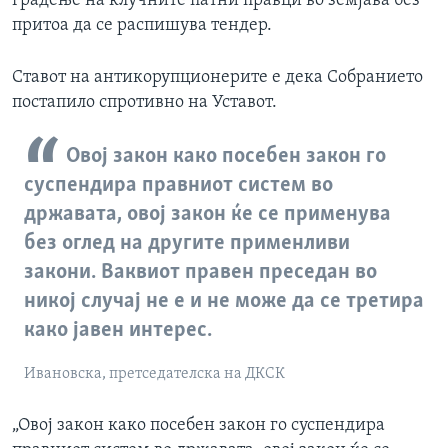
градење на клучните патни правци во земјава без
притоа да се распишува тендер.
Ставот на антикорупционерите е дека Собранието
постапило спротивно на Уставот.
Овој закон како посебен закон го
суспендира правниот систем во
државата, овој закон ќе се применува
без оглед на другите применливи
закони. Ваквиот правен преседан во
никој случај не е и не може да се третира
како јавен интерес.
Ивановска, претседателска на ДКСК
„Овој закон како посебен закон го суспендира