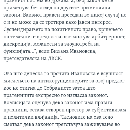
правниот систем во државата, овој закон ќе се
применува без оглед на другите применливи
закони. Ваквиот правен преседан во никој случај не
е и не може да се третира како јавен интерес.
Суспендирањето на позитивното право, кршењето
на темелните вредности овозможува арбитрерност,
дискреција, можности за злоупотреба на
функцијата...“, вели Биљана Ивановска,
претседателска на ДКСК.
Ова што денеска го прочита Ивановска е всушност
мислењето на антикорупционерите за овој предлог
кое не стигна до Собранието затоа што
пратениците експресно го изгласаа законот.
Комисијата оценува дека законот има правни
празнини, остава отворен простор за субјективизам
и политички влијанија. Членовите на ова тело
сметаат дека законот претставува заживување во