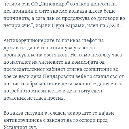
четири очи СО „Синохидро“ со закон донесен на
ист принцип и сите знаеме колкава штета беше
причинета, а сега пак се продолжува со договори во
четири очи.“, изјави Нури Бајрами, член на ДКСК.
Антикорупционерите го повикаа шефот на
државата да не го потпишува указот за
прогласување на овој закон. Но, само неколку часа
по настапот на членовите на комисијата од
претседателскиот кабинет стигна соопштение во
кое се вели дека Пендаровски веќе го ставил својот
потпис со образложение дека законот е донесен со
потребното мнозинсство и дека ниту еден
пратеник не гласа против.
Во ваква ситуација, следен чекор што го најави
антикорупциска е законот да го оспори пред
Уставниот суд.