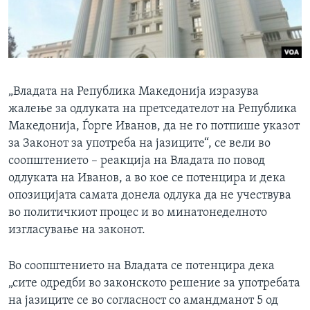
„Владата на Република Македонија изразува
жалење за одлуката на претседателот на Република
Македонија, Ѓорге Иванов, да не го потпише указот
за Законот за употреба на јазиците“, се вели во
соопштението – реакција на Владата по повод
одлуката на Иванов, а во кое се потенцира и дека
опозицијата самата донела одлука да не учествува
во политичкиот процес и во минатонеделното
изгласување на законот.
Во соопштението на Владата се потенцира дека
„сите одредби во законското решение за употребата
на јазиците се во согласност со амандманот 5 од