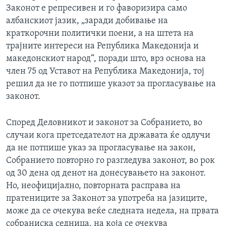
Законот е репресивен и го фаворизира само
албанскиот јазик, „заради добивање на
краткорочни политички поени, а на штета на
трајните интереси на Република Македонија и
македонскиот народ“, поради што, врз основа на
член 75 од Уставот на Република Македонија, тој
решил да не го потпише указот за прогласување на
законот.
Според Деловникот и законот за Собранието, во
случаи кога претседателот на државата ќе одлучи
да не потпише указ за прогласување на закон,
Собранието повторно го разгледува законот, во рок
од 30 дена од денот на донесувањето на законот.
Но, неофицијално, повторната расправа на
пратениците за Законот за употреба на јазиците,
може да се очекува веќе следната недела, на првата
собраниска седница, на која се очекува