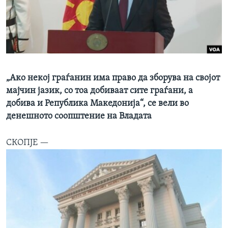
ИНТЕРВЈУА
Јазици
„Ако некој граѓанин има право да зборува на својот
мајчин јазик, со тоа добиваат сите граѓани, а
добива и Република Македонија“, се вели во
денешното соопштение на Владата
СКОПЈЕ —