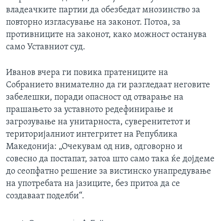
владеачките партии да обезбедат мнозинство за
повторно изгласување на законот. Потоа, за
противниците на законот, како можност останува
само Уставниот суд.
Иванов вчера ги повика пратениците на
Собранието внимателно да ги разгледаат неговите
забелешки, поради опасност од отварање на
прашањето за уставното редефинирање и
загрозување на унитарноста, суверенитетот и
територијалниот интегритет на Република
Македонија: „Очекувам од нив, одговорно и
совесно да постапат, затоа што само така ќе дојдеме
до сеопфатно решение за вистинско унапредување
на употребата на јазиците, без притоа да се
создаваат поделби“.