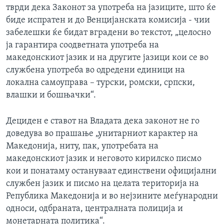
тврди дека Законот за употреба на јазиците, што ќе
биде испратен и до Венцијанската комисија - чии
забелешки ќе бидат вградени во текстот, „целосно
ја гарантира соодветната употреба на
македонскиот јазик и на другите јазици кои се во
службена употреба во одредени единици на
локална самоуправа – турски, ромски, српски,
влашки и бошњачки“.
Дециден е ставот на Владата дека законот не го
доведува во прашање „унитарниот карактер на
Македонија, ниту, пак, употребата на
македонскиот јазик и неговото кирилско писмо
кои и понатаму остануваат единствени официјални
службен јазик и писмо на целата територија на
Република Македонија и во нејзините меѓународни
односи, одбраната, централната полиција и
монетарната политика“.