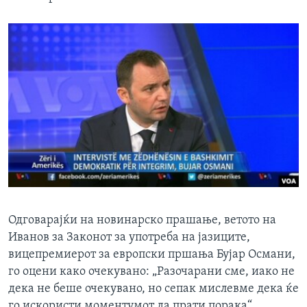
Одговарајќи на новинарско прашање, ветото на
Иванов за Законот за употреба на јазиците,
вицепремиерот за европски пршања Бујар Османи,
го оцени како очекувано: „Разочарани сме, иако не
дека не беше очекувано, но сепак мислевме дека ќе
го искористи моментумот да прати порака“.