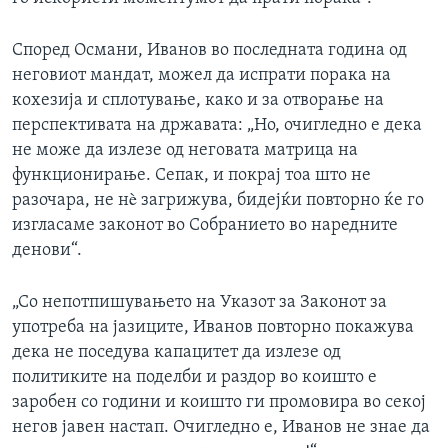
Според Османи, Иванов во последната година од
неговиот мандат, можел да испрати порака на
кохезија и сплотување, како и за отворање на
перспективата на државата: „Но, очигледно е дека
не може да излезе од неговата матрица на
функционирање. Сепак, и покрај тоа што не
разочара, не нè загрижува, бидејќи повторно ќе го
изгласаме законот во Собранието во наредните
денови“.
„Со непотпишувањето на Указот за Законот за
употреба на јазиците, Иванов повторно покажува
дека не поседува капацитет да излезе од
политиките на поделби и раздор во коишто е
заробен со години и коишто ги промовира во секој
негов јавен настап. Очигледно е, Иванов не знае да