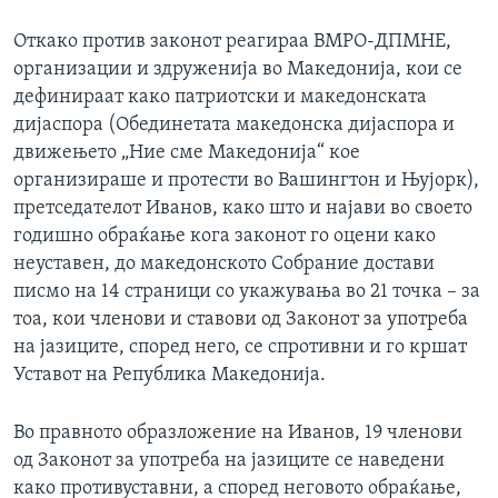
Откако против законот реагираа ВМРО-ДПМНЕ,
организации и здруженија во Македонија, кои се
дефинираат како патриотски и македонската
дијаспора (Обединетата македонска дијаспора и
движењето „Ние сме Македонија“ кое
организираше и протести во Вашингтон и Њујорк),
претседателот Иванов, како што и најави во своето
годишно обраќање кога законот го оцени како
неуставен, до македонското Собрание достави
писмо на 14 страници со укажувања во 21 точка – за
тоа, кои членови и ставови од Законот за употреба
на јазиците, според него, се спротивни и го кршат
Уставот на Република Македонија.
Во правното образложение на Иванов, 19 членови
од Законот за употреба на јазиците се наведени
како противуставни, а според неговото обраќање,