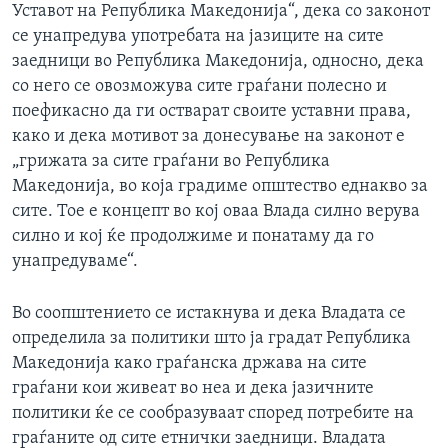
Уставот на Република Македонија“, дека со законот
се унапредува употребата на јазиците на сите
заедници во Република Македонија, односно, дека
со него се овозможува сите граѓани полесно и
поефикасно да ги остварат своите уставни права,
како и дека мотивот за донесување на законот е
„грижата за сите граѓани во Република
Македонија, во која градиме општество еднакво за
сите. Тое е концепт во кој оваа Влада силно верува
силно и кој ќе продолжиме и понатаму да го
унапредуваме“.
Во соопштението се истакнува и дека Владата се
определила за политики што ја градат Република
Македонија како граѓанска држава на сите
граѓани кои живеат во неа и дека јазичните
политики ќе се сообразуваат според потребите на
граѓаните од сите етнички заедници. Владата