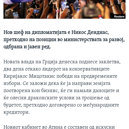
ИНТЕРВЈУА
Јазици
Нов шеф на дипломатијата е Никос Дендиас,
претходно на позиции во министерствата за развој,
одбрана и јавен ред.
Новата влада на Грција денеска поднесе заклетва,
два дена откако лидерот на конзервативците
Киријакос Мицотакис победи на предвремените
избори. Се заложи дека ќе ја направи земјата
поотворена кон бизнис, ќе ги намали даноците и
ќе олесни драконските услови за трошење од
буџетот, претходно договорено со меѓународните
кредитори.
Новиот кабинет во Атина е составен од искусни