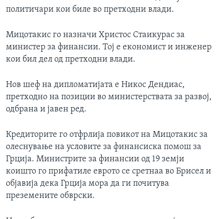
политичари кои биле во претходни влади.
Мицотакис го назначи Христос Стаикурас за
министер за финансии. Тој е економист и инженер
кои бил дел од претходни влади.
Нов шеф на дипломатијата е Никос Дендиас,
претходно на позиции во министерствата за развој,
одбрана и јавен ред.
Кредиторите го отфрлија повикот на Мицотакис за
олеснување на условите за финансиска помош за
Грција. Министрите за финансии од 19 земји
коишто го прифатиле еврото се сретнаа во Брисел и
објавија дека Грција мора да ги почитува
преземените обврски.